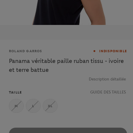
Marque
ROLAND GARROS
INDISPONIBLE
Panama véritable paille ruban tissu - ivoire
et terre battue
Description détaillée
GUIDE DES TAILLES
TAILLE
M
L
XL