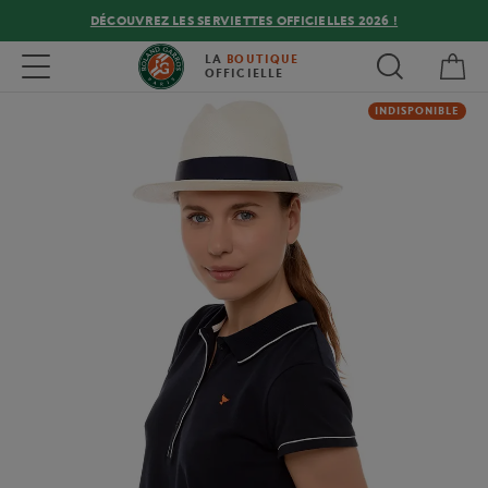
DÉCOUVREZ LES SERVIETTES OFFICIELLES 2026 !
Mon
Toggle navigation
LA
BOUTIQUE
OFFICIELLE
INDISPONIBLE