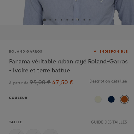
Marque
ROLAND GARROS
INDISPONIBLE
Panama véritable ruban rayé Roland-Garros
- Ivoire et terre battue
95,00 €
47,50 €
Description détaillée
À partir de
COULEUR
Beige
Marine
Terre
GUIDE DES TAILLES
TAILLE