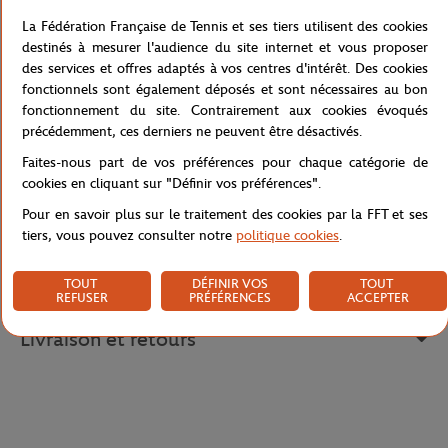
Chapeau emblématique du tournoi Roland-Garros, le panama
La Fédération Française de Tennis et ses tiers utilisent des cookies
ivoire et terre battue est un incontournable. En paille véritable, cet
destinés à mesurer l'audience du site internet et vous proposer
accessoire indémodable est indispensable pour assister aux matchs
des services et offres adaptés à vos centres d'intérêt. Des cookies
sous un grand soleil d'été. Iconique de l'élégance à la française,
fonctionnels sont également déposés et sont nécessaires au bon
cet élégant chapeau habille depuis 1928 les tètes des plus grands
fonctionnement du site. Contrairement aux cookies évoqués
spectateurs.
précédemment, ces derniers ne peuvent être désactivés.
Référence :
RCPA0119-TBA
Faites-nous part de vos préférences pour chaque catégorie de
cookies en cliquant sur "Définir vos préférences".
Pour en savoir plus sur le traitement des cookies par la FFT et ses
tiers, vous pouvez consulter notre
politique cookies
.
Caractéristiques
TOUT
DÉFINIR VOS
TOUT
REFUSER
PRÉFÉRENCES
ACCEPTER
Livraison et retours