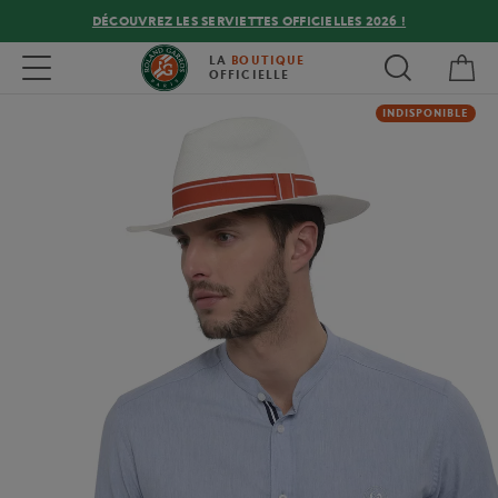
DÉCOUVREZ LES SERVIETTES OFFICIELLES 2026 !
Mon
Toggle navigation
LA
BOUTIQUE
OFFICIELLE
INDISPONIBLE