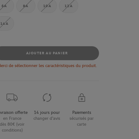
6A
8A
10A
12A
14A
AJOUTER AU PANIER
erci de sélectionner les caractéristiques du produit.
ivraison offerte
14 jours pour
Paiements
en France
changer d'avis
sécurisés par
dès 80€ (voir
carte
conditions)