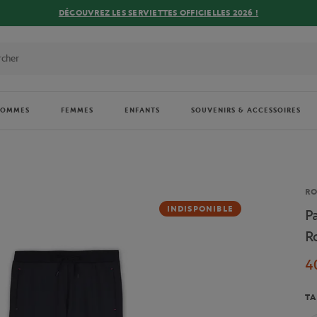
DÉCOUVREZ LES SERVIETTES OFFICIELLES 2026 !
HOMMES
FEMMES
ENFANTS
SOUVENIRS & ACCESSOIRES
Ma
R
INDISPONIBLE
P
R
4
TA