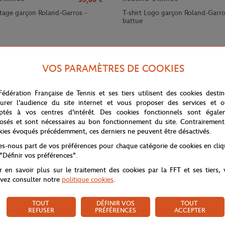
itage garçon Roland-Garros -
T-shirt Logo garçon Roland-Garros
battue
VOS PARAMÈTRES DE COOKIES
Fédération Française de Tennis et ses tiers utilisent des cookies desti
urer l'audience du site internet et vous proposer des services et of
ptés à vos centres d'intérêt. Des cookies fonctionnels sont égale
osés et sont nécessaires au bon fonctionnement du site. Contrairement
kies évoqués précédemment, ces derniers ne peuvent être désactivés.
tes-nous part de vos préférences pour chaque catégorie de cookies en cli
 "Définir vos préférences".
land-Garros. Il se portera aussi bien à la maison qu'a l'extérieur pour vo
r en savoir plus sur le traitement des cookies par la FFT et ses tiers,
vez consulter notre
politique cookies
.
TOUT
DÉFINIR VOS
TOUT
REFUSER
PRÉFÉRENCES
ACCEPTER