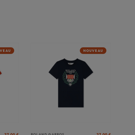
VEAU
NOUVEAU
27,00
€
27,00
€
ROLAND GARROS