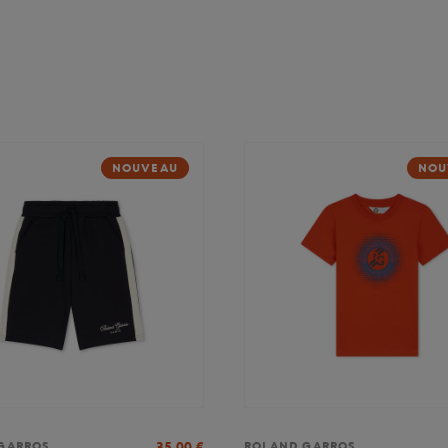
NOUVEAU
NOU
35,00
€
GARROS
ROLAND GARROS