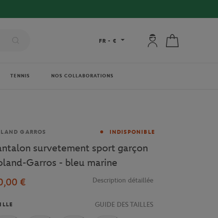
Mon compte : se co
Mon panier
FR
-
€
TENNIS
NOS COLLABORATIONS
rque
OLAND GARROS
INDISPONIBLE
antalon survetement sport garçon
oland-Garros - bleu marine
0,00 €
Description détaillée
GUIDE DES TAILLES
ILLE