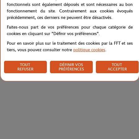
Référence :
XJ5441-D1L
fonctionnels sont également déposés et sont nécessaires au bon
fonctionnement du site. Contrairement aux cookies évoqués
précédemment, ces derniers ne peuvent être désactivés.
Faites-nous part de vos préférences pour chaque catégorie de
Caractéristiques
cookies en cliquant sur "Définir vos préférences".
Pour en savoir plus sur le traitement des cookies par la FFT et ses
tiers, vous pouvez consulter notre
politique cookies
.
Livraison et retours
TOUT
DÉFINIR VOS
TOUT
REFUSER
PRÉFÉRENCES
ACCEPTER