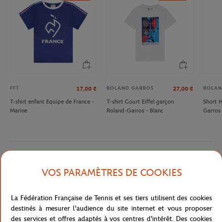
FFT
ROLAND GARROS
ROLAN
17,00
€
27,00
€
T-shirt enfant Equipe de France -
T-shirt Court Eiffel garçon
Short 
Marine
Roland-Garros - Blanc
Garros 
Description détaillée
VOS PARAMÈTRES DE COOKIES
Pantalon Lacoste pour Roland-Garros pour enfant, issu de la
La Fédération Française de Tennis et ses tiers utilisent des cookies
collection des ramasseurs.ses de balles 2022. Lien de serrage, bas
destinés à mesurer l'audience du site internet et vous proposer
bord-côte et logo sur la cuisse.
des services et offres adaptés à vos centres d'intérêt. Des cookies