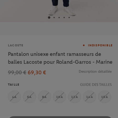
Marque
LACOSTE
INDISPONIBLE
Pantalon unisexe enfant ramasseurs de
balles Lacoste pour Roland-Garros - Marine
99,00 €
69,30 €
Description détaillée
GUIDE DES TAILLES
TAILLE
4A
6A
8A
10A
12A
14A
16A