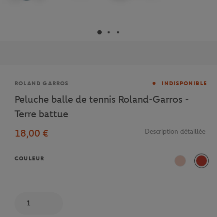
Marque
ROLAND GARROS
INDISPONIBLE
Peluche balle de tennis Roland-Garros -
Terre battue
18,00 €
Description détaillée
COULEUR
Rose
Terre
Quantité