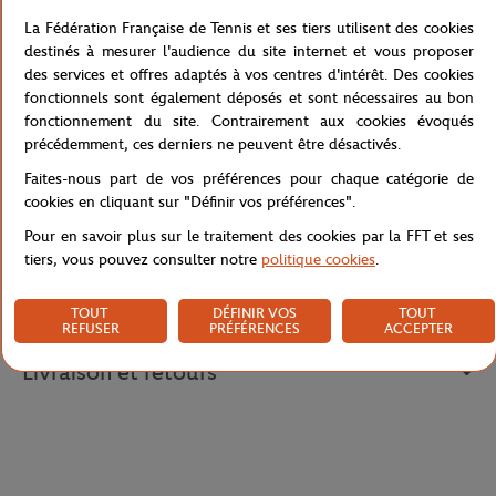
pour les jeunes passionnés de tennis. Cette peluche représente un
"Ball Boy" tenant une raquette et une balle de tennis, capturant
La Fédération Française de Tennis et ses tiers utilisent des cookies
l'esprit du tournoi emblématique. Avec son design terre battue et
destinés à mesurer l'audience du site internet et vous proposer
bleu, elle évoque l'ambiance unique des courts de Roland Garros.
des services et offres adaptés à vos centres d'intérêt. Des cookies
Également disponible en rose, cette peluche est parfaite pour les
fonctionnels sont également déposés et sont nécessaires au bon
enfants qui souhaitent partager leur passion pour le tennis avec
fonctionnement du site. Contrairement aux cookies évoqués
style et douceur.
précédemment, ces derniers ne peuvent être désactivés.
Référence :
RJEK0124-TBB-TU
Faites-nous part de vos préférences pour chaque catégorie de
cookies en cliquant sur "Définir vos préférences".
Pour en savoir plus sur le traitement des cookies par la FFT et ses
tiers, vous pouvez consulter notre
politique cookies
.
Caractéristiques
TOUT
DÉFINIR VOS
TOUT
REFUSER
PRÉFÉRENCES
ACCEPTER
Livraison et retours