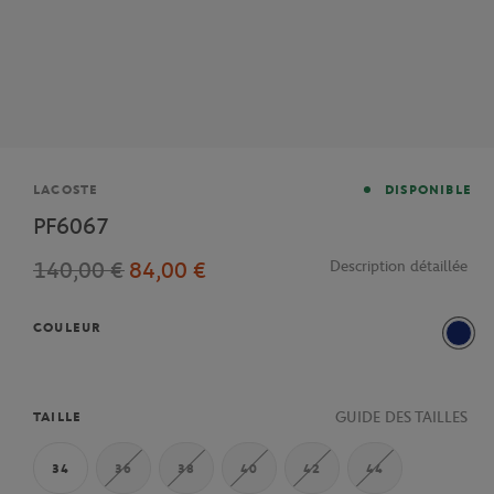
Marque
LACOSTE
DISPONIBLE
PF6067
140,00 €
84,00 €
Description détaillée
COULEUR
Mari
GUIDE DES TAILLES
TAILLE
34
36
38
40
42
44