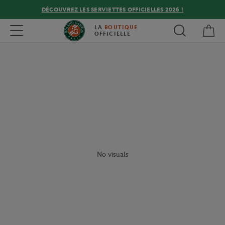
DÉCOUVREZ LES SERVIETTES OFFICIELLES 2026 !
Mon
Toggle navigation
LA
BOUTIQUE
OFFICIELLE
No visuals