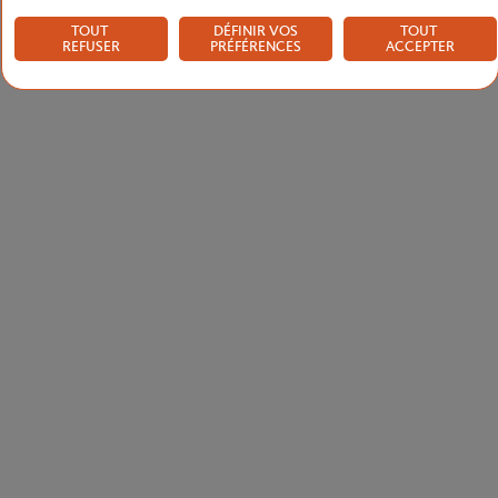
TOUT
DÉFINIR VOS
TOUT
REFUSER
PRÉFÉRENCES
ACCEPTER