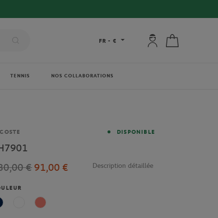
Mon compte : se co
Mon panier
FR
-
€
TENNIS
NOS COLLABORATIONS
rque
COSTE
DISPONIBLE
H7901
30,00 €
91,00 €
Description détaillée
OULEUR
Bleu Marine
Blanc
Rose