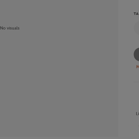
TA
No visuals
M
L