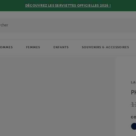
DÉCOUVREZ LES SERVIETTES OFFICIELLES 2026 !
HOMMES
FEMMES
ENFANTS
SOUVENIRS & ACCESSOIRES
Ma
LA
P
1
C