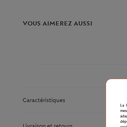
VOUS AIMEREZ AUSSI
Caractéristiques
La 
mes
ada
dép
Livraison et retours
coo