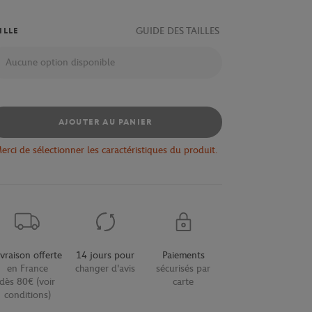
GUIDE DES TAILLES
ILLE
Aucune option disponible
AJOUTER AU PANIER
erci de sélectionner les caractéristiques du produit.
ivraison offerte
14 jours pour
Paiements
en France
changer d'avis
sécurisés par
dès 80€ (voir
carte
conditions)