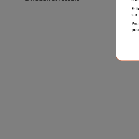
Fai
sur
Pou
pou