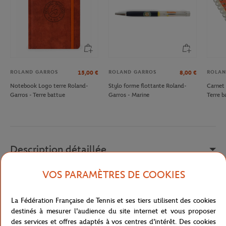
ROLAND GARROS
ROLAND GARROS
ROLAN
15,00
€
8,00
€
Notebook Logo terre Roland-
Stylo forme flottante Roland-
Carnet 
Garros - Terre battue
Garros - Marine
Terre b
Description détaillée
VOS PARAMÈTRES DE COOKIES
Un joli souvenir de Roland-Garros à afficher dans votre intérieur !
Photo représentant Mc Enroe en colère sur la terre battue de
Roland-Garros. Dimensions 15x21 cm.
La Fédération Française de Tennis et ses tiers utilisent des cookies
destinés à mesurer l'audience du site internet et vous proposer
Photographe : Jean-Yves Delattre / FFT
des services et offres adaptés à vos centres d'intérêt. Des cookies