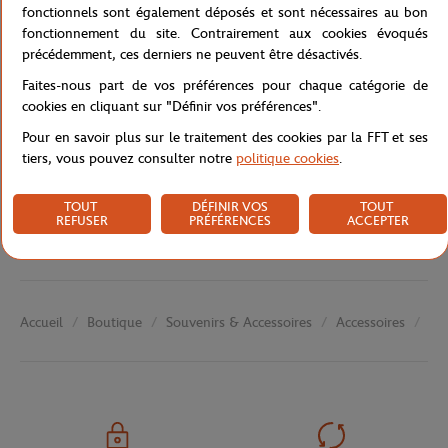
Référence :
RPPU1021-MLT-TU
fonctionnels sont également déposés et sont nécessaires au bon
fonctionnement du site. Contrairement aux cookies évoqués
précédemment, ces derniers ne peuvent être désactivés.
Faites-nous part de vos préférences pour chaque catégorie de
Caractéristiques
cookies en cliquant sur "Définir vos préférences".
Pour en savoir plus sur le traitement des cookies par la FFT et ses
tiers, vous pouvez consulter notre
politique cookies
.
Livraison et retours
TOUT
DÉFINIR VOS
TOUT
REFUSER
PRÉFÉRENCES
ACCEPTER
Boutique
Souvenirs & Accessoires
Accessoires
Ph
Accueil