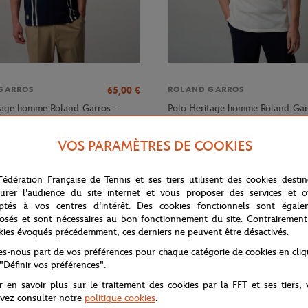
65,00
€
GARROS
ROLAND GARROS
tage homme Roland-Garros -
Polo Heritage homme Roland-Garr
& Terre Battue
VOS PARAMÈTRES DE COOKIES
Fédération Française de Tennis et ses tiers utilisent des cookies desti
urer l'audience du site internet et vous proposer des services et of
ptés à vos centres d'intérêt. Des cookies fonctionnels sont égale
osés et sont nécessaires au bon fonctionnement du site. Contrairement
kies évoqués précédemment, ces derniers ne peuvent être désactivés.
tes-nous part de vos préférences pour chaque catégorie de cookies en cli
 "Définir vos préférences".
r en savoir plus sur le traitement des cookies par la FFT et ses tiers,
vez consulter notre
politique cookies
.
 élasthanne, ce polo technique de tennis sera idéal pour toutes les prati