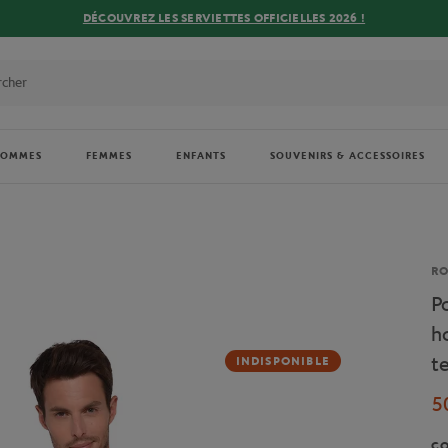
DÉCOUVREZ LES SERVIETTES OFFICIELLES 2026 !
HOMMES
FEMMES
ENFANTS
SOUVENIRS & ACCESSOIRES
Ma
R
P
h
t
INDISPONIBLE
5
C