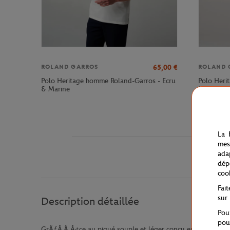
65,00
€
ROLAND GARROS
ROLAND 
Polo Heritage homme Roland-Garros - Ecru
Polo Heri
& Marine
Marine
La 
mes
ada
dép
coo
Fai
sur
Description détaillée
Pou
pou
GrÃƒÂ Ã‚Â¢ce au piqué souple et léger conçu en polyester et