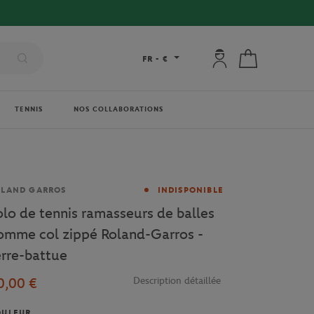
Mon compte : se co
Mon panier
FR
-
€
TENNIS
NOS COLLABORATIONS
rque
OLAND GARROS
INDISPONIBLE
olo de tennis ramasseurs de balles
omme col zippé Roland-Garros -
erre-battue
0,00 €
Description détaillée
OULEUR