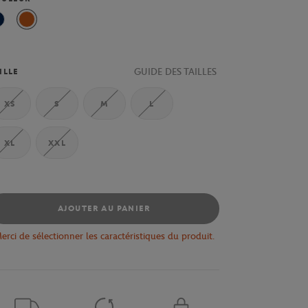
Marine
Terre Battue
GUIDE DES TAILLES
ILLE
XS
S
M
L
XL
XXL
AJOUTER AU PANIER
erci de sélectionner les caractéristiques du produit.