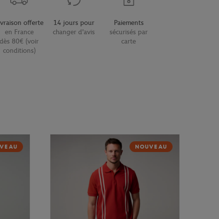
ivraison offerte
14 jours pour
Paiements
en France
changer d'avis
sécurisés par
dès 80€ (voir
carte
conditions)
VEAU
NOUVEAU