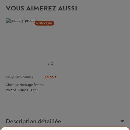
VOUS AIMEREZ AUSSI
NOUVEAU
ROLAND GARROS
65,00
€
Chemise Heritage femme
Roland-Garros - Ecru
Description détaillée