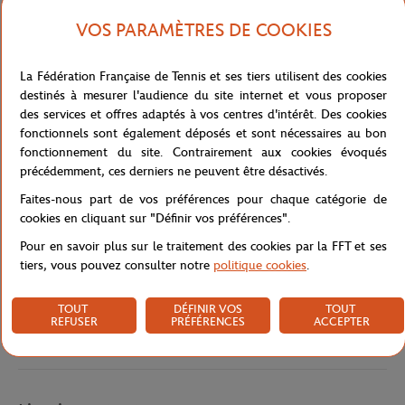
Découvrez l'alliance parfaite entre style et confort avec ce polo
VOS PARAMÈTRES DE COOKIES
femme en jaune. Ses manches courtes et sa patte de boutonnage à
3 boutons ajoutent une touche classique et décontractée, idéale
La Fédération Française de Tennis et ses tiers utilisent des cookies
pour les journées ensoleillées ou les activités sportives.
destinés à mesurer l'audience du site internet et vous proposer
Le col sophistiqué offre une élégance supplémentaire, tandis que
des services et offres adaptés à vos centres d'intérêt. Des cookies
le logo Roland Garros terre battue brodé sur la poitrine déclare
fonctionnels sont également déposés et sont nécessaires au bon
votre passion pour le tennis avec distinction. La teinte jaune
fonctionnement du site. Contrairement aux cookies évoqués
polyvalente facilite les associations avec différents bas, offrant
précédemment, ces derniers ne peuvent être désactivés.
une flexibilité stylée. Conçu pour allier le confort et la mode, ce
Faites-nous part de vos préférences pour chaque catégorie de
polo est un choix idéal pour celles qui veulent exprimer leur
cookies en cliquant sur "Définir vos préférences".
amour du tennis avec élégance.
Pour en savoir plus sur le traitement des cookies par la FFT et ses
Référence :
RPOW0124-JAU
tiers, vous pouvez consulter notre
politique cookies
.
TOUT
DÉFINIR VOS
TOUT
REFUSER
PRÉFÉRENCES
ACCEPTER
Caractéristiques