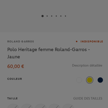
Marque
ROLAND GARROS
INDISPONIBLE
Polo Heritage femme Roland-Garros -
Jaune
60,00 €
Description détaillée
COULEUR
Blanc / Terre Battue
Jaune
Mari
GUIDE DES TAILLES
TAILLE