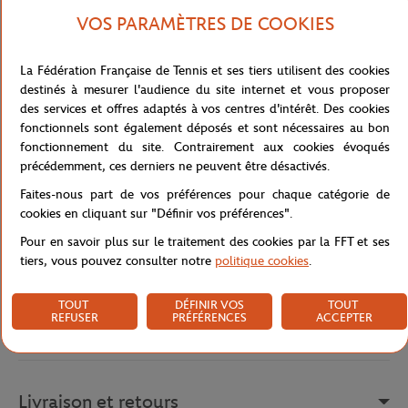
Les codes classiques et intemporels se réinventent dans de
nouvelles perspectives avec un twist plus décontracté et coloré.
VOS PARAMÈTRES DE COOKIES
Une gamme de couleurs à l’ADN Héritage avec des beiges en
dégradés, un bleu profond et le terre battue iconique de la ligne.
La Fédération Française de Tennis et ses tiers utilisent des cookies
Cette association de couleur est enrichie par des touches
destinés à mesurer l'audience du site internet et vous proposer
lumineuses.
des services et offres adaptés à vos centres d'intérêt. Des cookies
fonctionnels sont également déposés et sont nécessaires au bon
COLLECTION HERITAGE
fonctionnement du site. Contrairement aux cookies évoqués
Ce polo, conçu spécialement pour les garçons, incarne le
précédemment, ces derniers ne peuvent être désactivés.
raffinement et le style emblématique de Roland-Garros. Arborant
un col crème orné de lignes subtiles, il offre un mélange parfait de
Faites-nous part de vos préférences pour chaque catégorie de
sophistication et de confort.
cookies en cliquant sur "Définir vos préférences".
Référence :
RPOB0124-TBA
Pour en savoir plus sur le traitement des cookies par la FFT et ses
tiers, vous pouvez consulter notre
politique cookies
.
TOUT
DÉFINIR VOS
TOUT
Caractéristiques
REFUSER
PRÉFÉRENCES
ACCEPTER
Livraison et retours