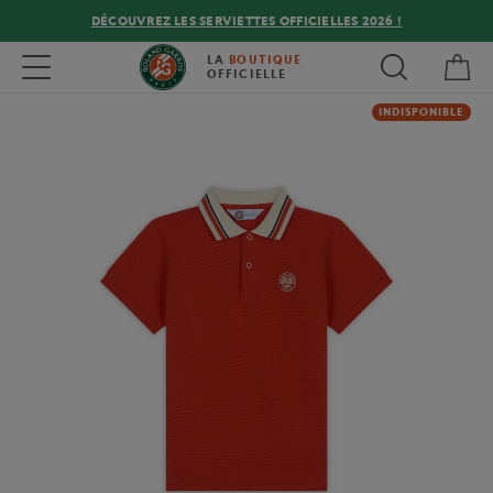
DÉCOUVREZ LES SERVIETTES OFFICIELLES 2026 !
Mon
Toggle navigation
LA
BOUTIQUE
OFFICIELLE
INDISPONIBLE