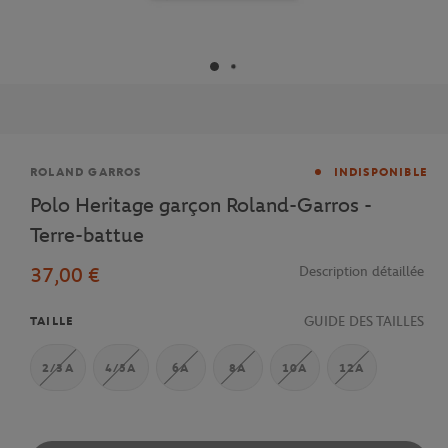
Marque
ROLAND GARROS
INDISPONIBLE
Polo Heritage garçon Roland-Garros -
Terre-battue
37,00 €
Description détaillée
GUIDE DES TAILLES
TAILLE
2/3A
4/5A
6A
8A
10A
12A