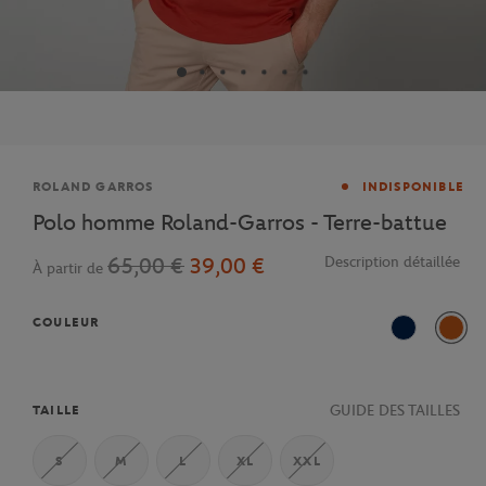
Marque
ROLAND GARROS
INDISPONIBLE
Polo homme Roland-Garros - Terre-battue
65,00 €
39,00 €
Description détaillée
À partir de
COULEUR
Marine
Terre
GUIDE DES TAILLES
TAILLE
S
M
L
XL
XXL