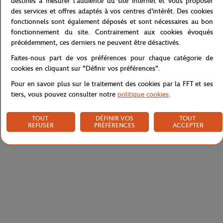
destinés à mesurer l'audience du site internet et vous proposer
Effet maille très élégant, manches et col passepoilés. Logo Roland-
des services et offres adaptés à vos centres d'intérêt. Des cookies
Garros sur la poitrine.
fonctionnels sont également déposés et sont nécessaires au bon
fonctionnement du site. Contrairement aux cookies évoqués
Référence :
RPOM0222-TBA
précédemment, ces derniers ne peuvent être désactivés.
Faites-nous part de vos préférences pour chaque catégorie de
cookies en cliquant sur "Définir vos préférences".
Caractéristiques
Pour en savoir plus sur le traitement des cookies par la FFT et ses
tiers, vous pouvez consulter notre
politique cookies
.
TOUT
DÉFINIR VOS
TOUT
Livraison et retours
REFUSER
PRÉFÉRENCES
ACCEPTER