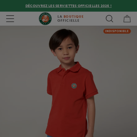
DÉCOUVREZ LES SERVIETTES OFFICIELLES 2026 !
Mon
Toggle navigation
LA
BOUTIQUE
OFFICIELLE
INDISPONIBLE