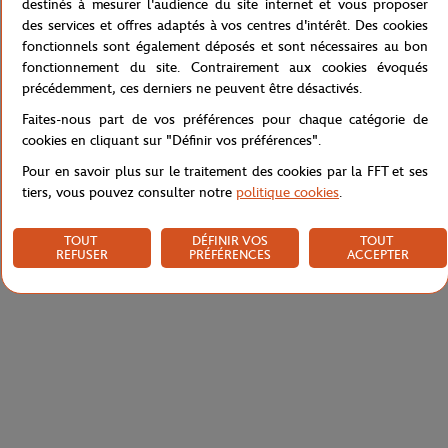
donneront un look totalement Roland-Garros aux plus jeunes
destinés à mesurer l'audience du site internet et vous proposer
fans de tennis. Pour un look 100% Roland-Garros, les jeunes fans
des services et offres adaptés à vos centres d'intérêt. Des cookies
de Internationaux de France adoreront le t-shirt capsule.
fonctionnels sont également déposés et sont nécessaires au bon
fonctionnement du site. Contrairement aux cookies évoqués
Référence :
RPOB0119-TBA
précédemment, ces derniers ne peuvent être désactivés.
Faites-nous part de vos préférences pour chaque catégorie de
cookies en cliquant sur "Définir vos préférences".
Caractéristiques
Pour en savoir plus sur le traitement des cookies par la FFT et ses
tiers, vous pouvez consulter notre
politique cookies
.
TOUT
DÉFINIR VOS
TOUT
Livraison et retours
REFUSER
PRÉFÉRENCES
ACCEPTER