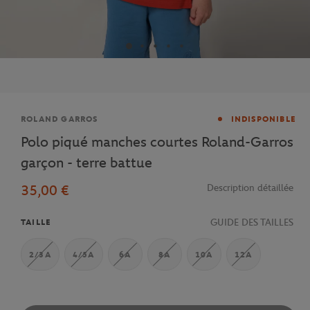
Marque
ROLAND GARROS
INDISPONIBLE
Polo piqué manches courtes Roland-Garros
garçon - terre battue
35,00 €
Description détaillée
GUIDE DES TAILLES
TAILLE
2/3A
4/5A
6A
8A
10A
12A