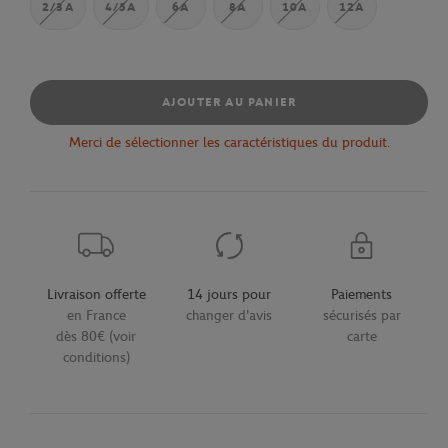
2/3A
4/5A
6A
8A
10A
12A
AJOUTER AU PANIER
Merci de sélectionner les caractéristiques du produit.
Livraison offerte
14 jours pour
Paiements
en France
changer d'avis
sécurisés par
dès 80€ (voir
carte
conditions)