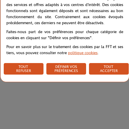
des services et offres adaptés à vos centres d'intérêt. Des cookies
A remplir
fonctionnels sont également déposés et sont nécessaires au bon
Référence :
RPOB0318-BLX
fonctionnement du site. Contrairement aux cookies évoqués
précédemment, ces derniers ne peuvent être désactivés.
Faites-nous part de vos préférences pour chaque catégorie de
cookies en cliquant sur "Définir vos préférences".
Caractéristiques
Pour en savoir plus sur le traitement des cookies par la FFT et ses
tiers, vous pouvez consulter notre
politique cookies
.
Livraison et retours
TOUT
DÉFINIR VOS
TOUT
REFUSER
PRÉFÉRENCES
ACCEPTER