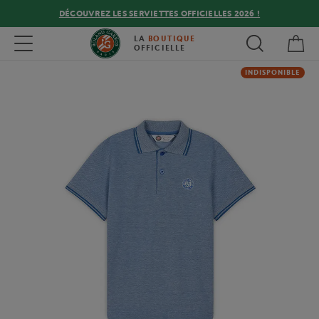
DÉCOUVREZ LES SERVIETTES OFFICIELLES 2026 !
Mon
Toggle navigation
LA
BOUTIQUE
OFFICIELLE
INDISPONIBLE