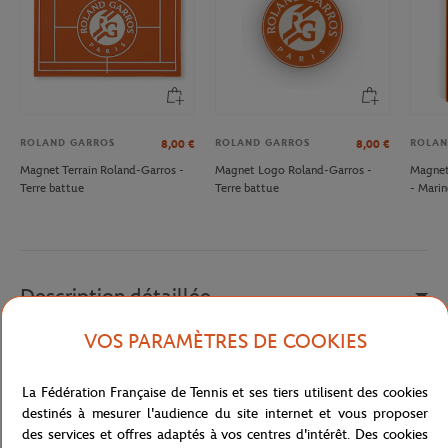
ROLAND GARROS
ROLAND GARROS
ROLAN
8,00
€
8,00
€
Magnet Terrain Roland-Garros -
Magnet Logo Roland-Garros -
Magnet
Terre battue
Terre battue
- Marin
Description détaillée
VOS PARAMÈTRES DE COOKIES
Ce porte-clés représente un filet. Adoré comme détesté par les
tennismen, ce porte-clés vous suivra partout et vous permettra de
La Fédération Française de Tennis et ses tiers utilisent des cookies
vous remémorer vos émotions vécus lors des matchs les plus
destinés à mesurer l'audience du site internet et vous proposer
mythiques de Roland-Garros.
des services et offres adaptés à vos centres d'intérêt. Des cookies
Référence :
RPCU0419-TBA-TU