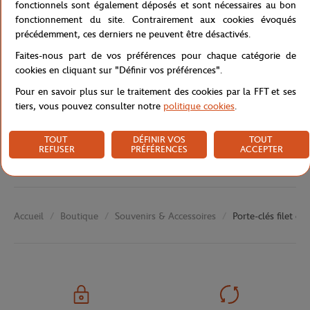
fonctionnels sont également déposés et sont nécessaires au bon
fonctionnement du site. Contrairement aux cookies évoqués
précédemment, ces derniers ne peuvent être désactivés.
Faites-nous part de vos préférences pour chaque catégorie de
Caractéristiques
cookies en cliquant sur "Définir vos préférences".
Pour en savoir plus sur le traitement des cookies par la FFT et ses
tiers, vous pouvez consulter notre
politique cookies
.
Livraison et retours
TOUT
DÉFINIR VOS
TOUT
REFUSER
PRÉFÉRENCES
ACCEPTER
Boutique
Souvenirs & Accessoires
Porte-clés filet d
Accueil