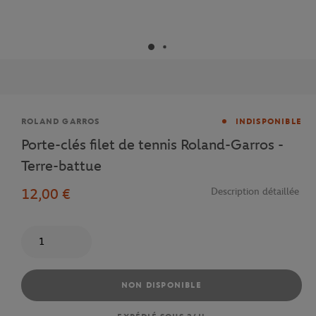
Marque
ROLAND GARROS
INDISPONIBLE
Porte-clés filet de tennis Roland-Garros -
Terre-battue
12,00 €
Description détaillée
Quantité
NON DISPONIBLE