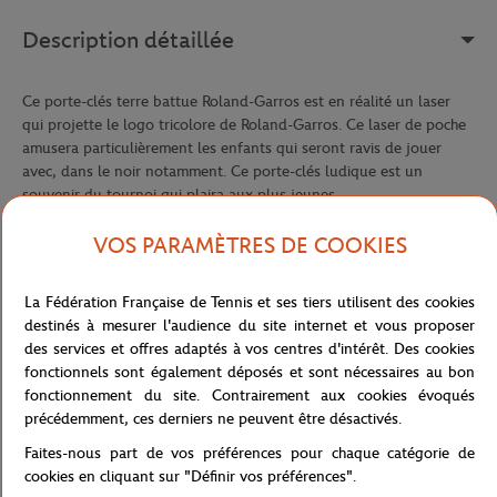
Description détaillée
Ce porte-clés terre battue Roland-Garros est en réalité un laser
qui projette le logo tricolore de Roland-Garros. Ce laser de poche
amusera particulièrement les enfants qui seront ravis de jouer
avec, dans le noir notamment. Ce porte-clés ludique est un
souvenir du tournoi qui plaira aux plus jeunes.
Référence :
RPCU0117-TBA-TU
VOS PARAMÈTRES DE COOKIES
La Fédération Française de Tennis et ses tiers utilisent des cookies
Caractéristiques
destinés à mesurer l'audience du site internet et vous proposer
des services et offres adaptés à vos centres d'intérêt. Des cookies
fonctionnels sont également déposés et sont nécessaires au bon
fonctionnement du site. Contrairement aux cookies évoqués
précédemment, ces derniers ne peuvent être désactivés.
Livraison et retours
Faites-nous part de vos préférences pour chaque catégorie de
cookies en cliquant sur "Définir vos préférences".