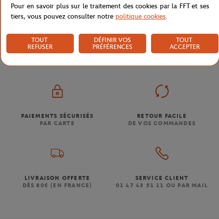
Pour en savoir plus sur le traitement des cookies par la FFT et ses
tiers, vous pouvez consulter notre
politique cookies
.
Boutique
Souvenirs & Accessoires
Porte-clés laser l
Accueil
TOUT
DÉFINIR VOS
TOUT
REFUSER
PRÉFÉRENCES
ACCEPTER
PAIEMENTS SÉCURISÉS
RETOUR FACILE
PAR CARTE
DE VOS COMMANDES
LIVRAISON OFFERTE
SERVICE CLIENT
DÈS 80€ (EN FRANCE)
01 47 43 51 11 OU PAR MAIL