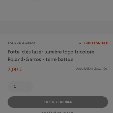
Marque
ROLAND GARROS
INDISPONIBLE
Porte-clés laser lumière logo tricolore
Roland-Garros - terre battue
7,00 €
Description détaillée
Quantité
NON DISPONIBLE