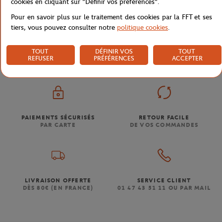
cookies en cliquant sur "Définir vos préférences".
Pour en savoir plus sur le traitement des cookies par la FFT et ses
tiers, vous pouvez consulter notre
politique cookies
.
Boutique
Souvenirs & Accessoires
Porte-clés Roland-
Accueil
TOUT
DÉFINIR VOS
TOUT
REFUSER
PRÉFÉRENCES
ACCEPTER
PAIEMENTS SÉCURISÉS
RETOUR FACILE
PAR CARTE
DE VOS COMMANDES
LIVRAISON OFFERTE
SERVICE CLIENT
DÈS 80€ (EN FRANCE)
01 47 43 51 11 OU PAR MAIL