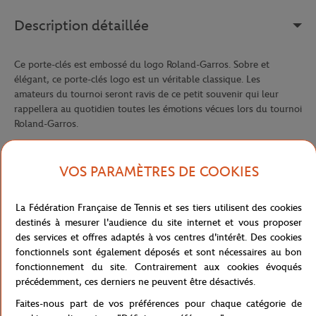
Description détaillée
Ce porte-clés est embossé du logo Roland-Garros. Sobre et
élégant, ce porte-clés logo est un véritable classique. Les
amateurs du tournoi seront ravis de ce petit souvenir qui leur
rappellera au quotidien toutes les émotions vécues lors du tournoi
Roland-Garros.
Référence :
RPCU0317-ARG-TU
VOS PARAMÈTRES DE COOKIES
Caractéristiques
La Fédération Française de Tennis et ses tiers utilisent des cookies
destinés à mesurer l'audience du site internet et vous proposer
des services et offres adaptés à vos centres d'intérêt. Des cookies
fonctionnels sont également déposés et sont nécessaires au bon
fonctionnement du site. Contrairement aux cookies évoqués
Livraison et retours
précédemment, ces derniers ne peuvent être désactivés.
Faites-nous part de vos préférences pour chaque catégorie de