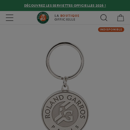
DÉCOUVREZ LES SERVIETTES OFFICIELLES 2026 !
Mon
Toggle navigation
LA
BOUTIQUE
OFFICIELLE
INDISPONIBLE