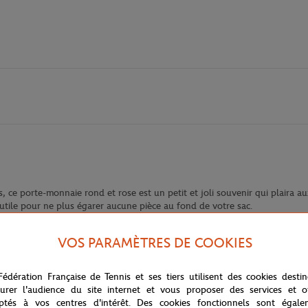
 ce porte-monnaie rond et rose est un petit et joli souvenir qui plaira au
tile pour ne plus égarer aucune pièce au fond de votre sac.
VOS PARAMÈTRES DE COOKIES
Fédération Française de Tennis et ses tiers utilisent des cookies desti
urer l'audience du site internet et vous proposer des services et of
ptés à vos centres d'intérêt. Des cookies fonctionnels sont égale