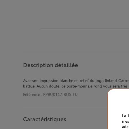
Description détaillée
Avec son impression blanche en relief du logo Roland-Garros,
battue. Aucun doute, ce porte-monnaie rond vous sera très u
Référence :
RPBU0117-ROS-TU
La 
Caractéristiques
mes
ada