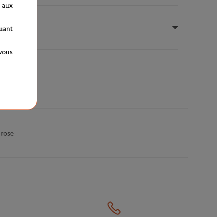
 aux
quant
 vous
 rose