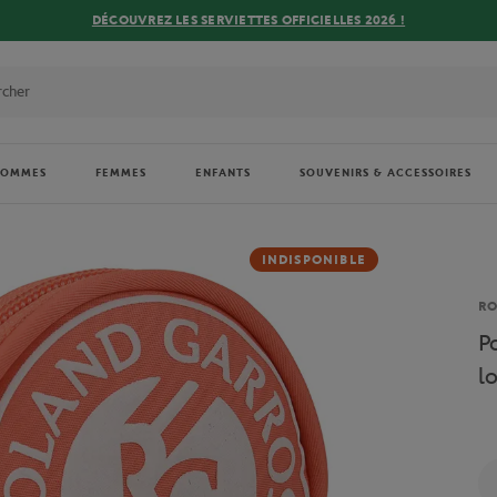
DÉCOUVREZ LES SERVIETTES OFFICIELLES 2026 !
HOMMES
FEMMES
ENFANTS
SOUVENIRS & ACCESSOIRES
INDISPONIBLE
Ma
R
P
l
Qu