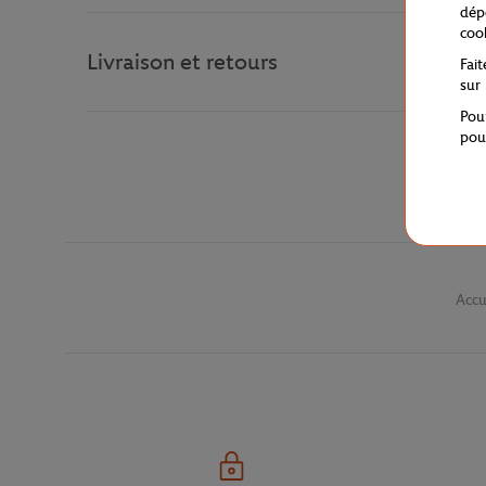
dép
coo
Livraison et retours
Fai
sur
Pou
pou
Accu