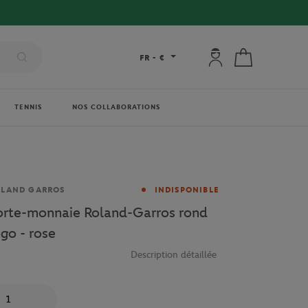
Mon compte : se co
Mon panier
FR
-
€
TENNIS
NOS COLLABORATIONS
rque
OLAND GARROS
INDISPONIBLE
orte-monnaie Roland-Garros rond
ogo - rose
Description détaillée
antité