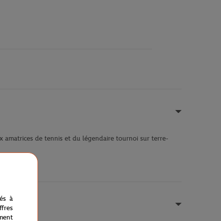
x amatrices de tennis et du légendaire tournoi sur terre-
nés à
fres
ment