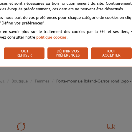
osés et sont nécessaires au bon fonctionnement du site. Contrairement
kies évoqués précédemment, ces derniers ne peuvent être désactivés.
tes-nous part de vos préférences pour chaque catégorie de cookies en cli
 "Définir vos préférences".
r en savoir plus sur le traitement des cookies par la FFT et ses tiers,
vez consulter notre
politique cookies
.
TOUT
DÉFINIR VOS
TOUT
REFUSER
PRÉFÉRENCES
ACCEPTER
Boutique
Femmes
Porte-monnaie Roland-Garros rond logo -
eil