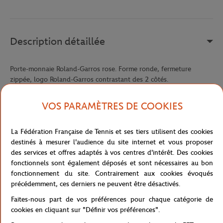
Description détaillée
Porte-monnaie Roland-Garros rose. Forme ronde, fermeture
zippée, logo Roland-Garros contrastant des 2 côtés.
Référence :
RPBK0122-ROS-TU
VOS PARAMÈTRES DE COOKIES
La Fédération Française de Tennis et ses tiers utilisent des cookies
Caractéristiques
destinés à mesurer l'audience du site internet et vous proposer
des services et offres adaptés à vos centres d'intérêt. Des cookies
fonctionnels sont également déposés et sont nécessaires au bon
fonctionnement du site. Contrairement aux cookies évoqués
Livraison et retours
précédemment, ces derniers ne peuvent être désactivés.
Faites-nous part de vos préférences pour chaque catégorie de
cookies en cliquant sur "Définir vos préférences".