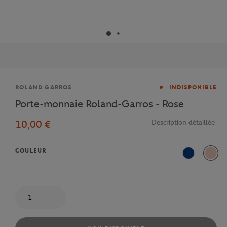
Marque
ROLAND GARROS
INDISPONIBLE
Porte-monnaie Roland-Garros - Rose
10,00 €
Description détaillée
COULEUR
Bleu
Rose
Quantité