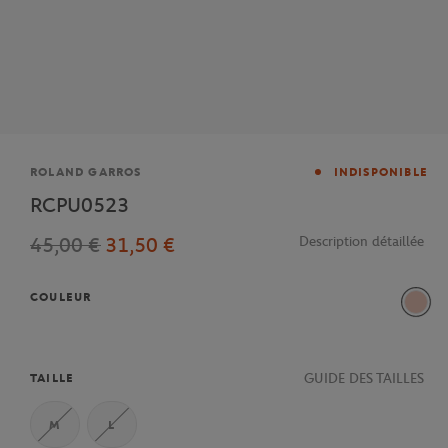
Marque
ROLAND GARROS
INDISPONIBLE
RCPU0523
45,00 €
31,50 €
Description détaillée
COULEUR
Rose
GUIDE DES TAILLES
TAILLE
M
L