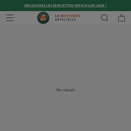
DÉCOUVREZ LES SERVIETTES OFFICIELLES 2026 !
Mon
Toggle navigation
LA
BOUTIQUE
OFFICIELLE
No visuals