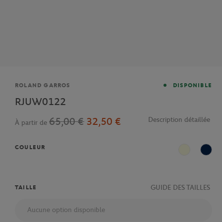
Marque
ROLAND GARROS
DISPONIBLE
RJUW0122
65,00 €
32,50 €
Description détaillée
À partir de
COULEUR
Ecru
Mari
GUIDE DES TAILLES
TAILLE
Aucune option disponible