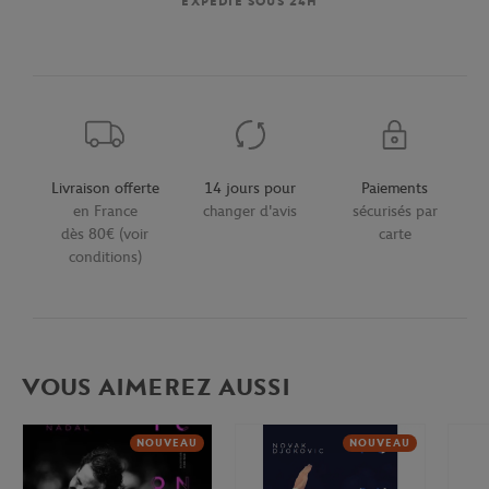
EXPÉDIÉ SOUS 24H
Livraison offerte
14 jours pour
Paiements
en France
changer d'avis
sécurisés par
dès 80€ (voir
carte
conditions)
VOUS AIMEREZ AUSSI
NOUVEAU
NOUVEAU