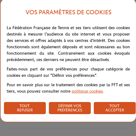
qualitatifs, avec des grands reportages sur le terrain et des
VOS PARAMÈTRES DE COOKIES
enquêtes approfondies permettant de raconter de belles histoires.
Afin de valoriser ces articles, Ã‚" Roland Ã‚" a eu recours à des
illustrateurs et des photographes de renom.
La Fédération Française de Tennis et ses tiers utilisent des cookies
destinés à mesurer l'audience du site internet et vous proposer
Arborant un ton plein d'humour, cette publication parlera tennis
des services et offres adaptés à vos centres d'intérêt. Des cookies
bien sûr, mais pas seulement. Elle fera ainsi une belle place à la
fonctionnels sont également déposés et sont nécessaires au bon
culture, avec notamment des interviews de personnalités qui ne
fonctionnement du site. Contrairement aux cookies évoqués
font pas forcément partie du monde de la petite balle jaune. Au
précédemment, ces derniers ne peuvent être désactivés.
sommaire, un entretien avec l'écrivain américain Harlan Coben, un
reportage passionnant en Argentine, une interview du Belge
Faites-nous part de vos préférences pour chaque catégorie de
David Goffin ou encore un portrait de Jelena Ostapenko, la
cookies en cliquant sur "Définir vos préférences".
tenante du titre.
Pour en savoir plus sur le traitement des cookies par la FFT et ses
Référence :
RPPU1518-MLT-TU
tiers, vous pouvez consulter notre
politique cookies
.
TOUT
DÉFINIR VOS
TOUT
REFUSER
PRÉFÉRENCES
ACCEPTER
Caractéristiques