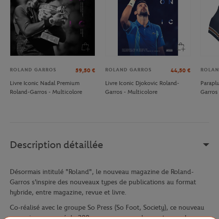
ROLAND GARROS
ROLAND GARROS
ROLAN
59,50
€
44,50
€
Livre Iconic Nadal Premium
Livre Iconic Djokovic Roland-
Parapl
Roland-Garros - Multicolore
Garros - Multicolore
Garros 
Description détaillée
Désormais intitulé "Roland", le nouveau magazine de Roland-
Garros s'inspire des nouveaux types de publications au format
hybride, entre magazine, revue et livre.
Co-réalisé avec le groupe So Press (So Foot, Society), ce nouveau
magazine composé de 200 pages, propose des contenus plus