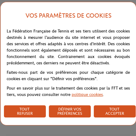
Co-réalisé avec le groupe So Press (So Foot, Society…), ce
magazine composé de 200 pages, propose de grands reportages
VOS PARAMÈTRES DE COOKIES
sur le terrain, et des enquêtes approfondies permettant de
raconter les belles histoires de Roland.
La Fédération Française de Tennis et ses tiers utilisent des cookies
destinés à mesurer l'audience du site internet et vous proposer
Arborant un ton plein d'humour, cette publication parlera tennis
des services et offres adaptés à vos centres d'intérêt. Des cookies
bien sûr, mais pas seulement. Elle fera ainsi une belle place à la
fonctionnels sont également déposés et sont nécessaires au bon
culture, avec notamment des interviews de personnalités qui ne
fonctionnement du site. Contrairement aux cookies évoqués
font pas forcément partie du monde de la petite balle jaune. Au
précédemment, ces derniers ne peuvent être désactivés.
sommaire, la révélation des statues de Roland Garros et de Rafael
Faites-nous part de vos préférences pour chaque catégorie de
Nadal, un portrait de Iga Swiatek, un dossier sur la nouvelle
cookies en cliquant sur "Définir vos préférences".
vague du tennis français, un retour en images sur la victoire de
Borg en 1981, et plein d’autres sujets…
Pour en savoir plus sur le traitement des cookies par la FFT et ses
tiers, vous pouvez consulter notre
politique cookies
.
Référence :
RPPU0321-MLT-TU
TOUT
DÉFINIR VOS
TOUT
REFUSER
PRÉFÉRENCES
ACCEPTER
Caractéristiques