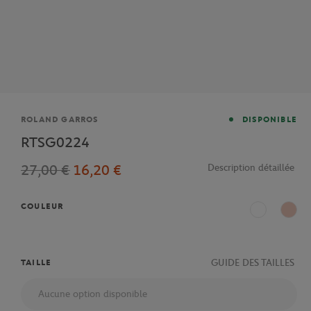
Marque
ROLAND GARROS
DISPONIBLE
RTSG0224
27,00 €
16,20 €
Description détaillée
COULEUR
Blanc
Rose
GUIDE DES TAILLES
TAILLE
Aucune option disponible