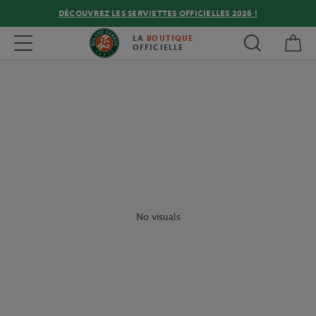
DÉCOUVREZ LES SERVIETTES OFFICIELLES 2026 !
Mon
Toggle navigation
LA
BOUTIQUE
OFFICIELLE
No visuals