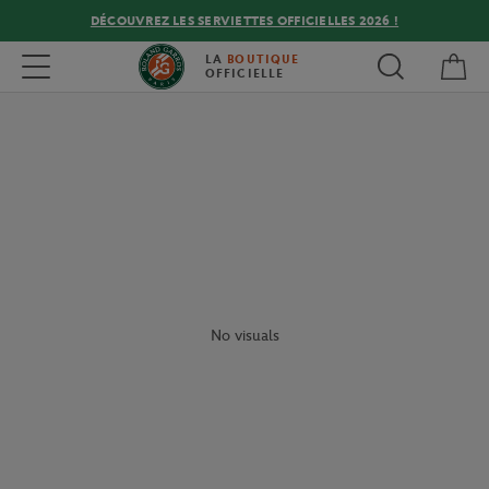
DÉCOUVREZ LES SERVIETTES OFFICIELLES 2026 !
Mon
Toggle navigation
LA
BOUTIQUE
OFFICIELLE
No visuals