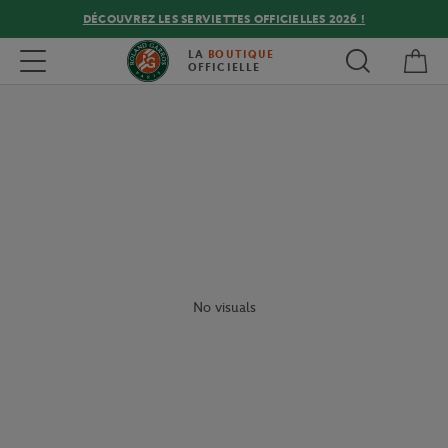
DÉCOUVREZ LES SERVIETTES OFFICIELLES 2026 !
Mon
Toggle navigation
LA
BOUTIQUE
OFFICIELLE
No visuals