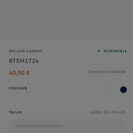
Marque
ROLAND GARROS
DISPONIBLE
RTSM1724
40,00 €
Description détaillée
COULEUR
Blanc
Mari
GUIDE DES TAILLES
TAILLE
Aucune option disponible