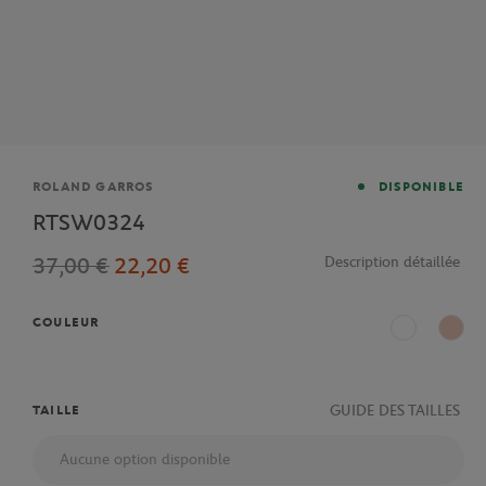
Marque
ROLAND GARROS
DISPONIBLE
RTSW0324
37,00 €
22,20 €
Description détaillée
COULEUR
Blanc
Rose
GUIDE DES TAILLES
TAILLE
Aucune option disponible