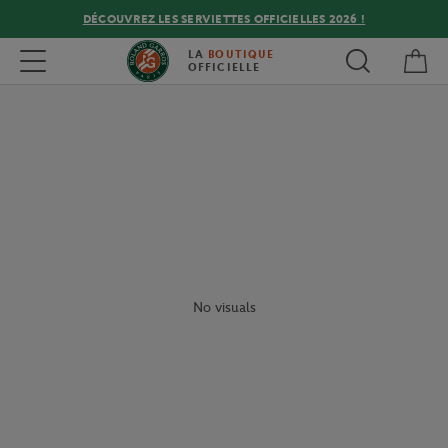
DÉCOUVREZ LES SERVIETTES OFFICIELLES 2026 !
Mon
Toggle navigation
LA
BOUTIQUE
OFFICIELLE
No visuals