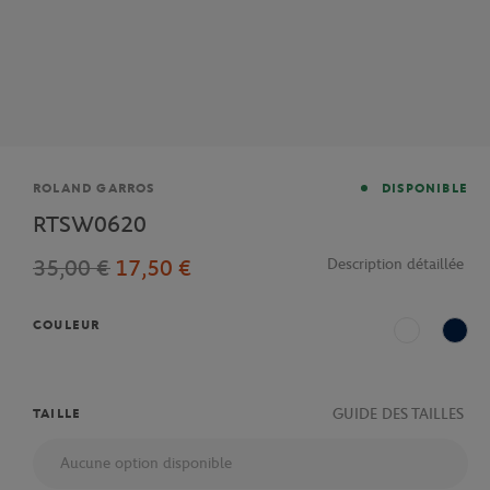
Marque
ROLAND GARROS
DISPONIBLE
RTSW0620
35,00 €
17,50 €
Description détaillée
COULEUR
Blanc
Mari
GUIDE DES TAILLES
TAILLE
Aucune option disponible