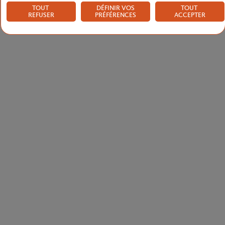
TOUT
DÉFINIR VOS
TOUT
REFUSER
PRÉFÉRENCES
ACCEPTER