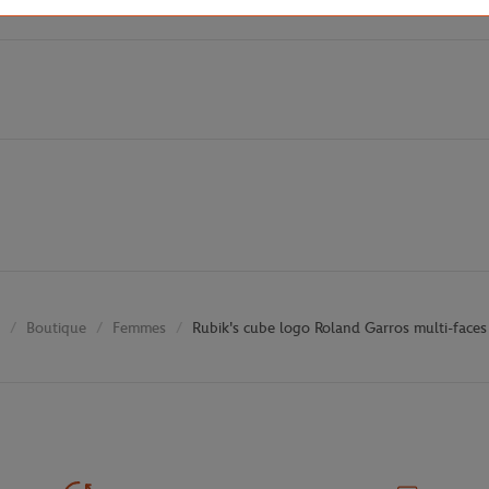
Boutique
Femmes
Rubik's cube logo Roland Garros multi-faces