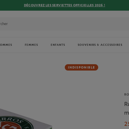
DÉCOUVREZ LES SERVIETTES OFFICIELLES 2026 !
HOMMES
FEMMES
ENFANTS
SOUVENIRS & ACCESSOIRES
INDISPONIBLE
Ma
R
R
m
2