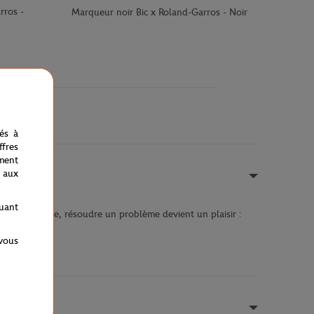
rros -
Marqueur noir Bic x Roland-Garros - Noir
nés à
fres
ment
 aux
quant
 rubik's cube, résoudre un problème devient un plaisir :
 vous