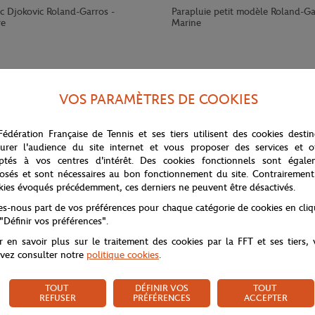
ic Djokovic Roland-Garros -
Parapluie petit modèle Roland-Ga
re
Marine
VOS PARAMÈTRES DE COOKIES
Fédération Française de Tennis et ses tiers utilisent des cookies desti
urer l'audience du site internet et vous proposer des services et of
ptés à vos centres d'intérêt. Des cookies fonctionnels sont égale
osés et sont nécessaires au bon fonctionnement du site. Contrairement
kies évoqués précédemment, ces derniers ne peuvent être désactivés.
tes-nous part de vos préférences pour chaque catégorie de cookies en cli
remémorant vos plus beaux souvenirs vécus durant le tournoi. Grçce à ce
 "Définir vos préférences".
r en savoir plus sur le traitement des cookies par la FFT et ses tiers,
vez consulter notre
politique cookies
.
TOUT
DÉFINIR VOS
TOUT
REFUSER
PRÉFÉRENCES
ACCEPTER