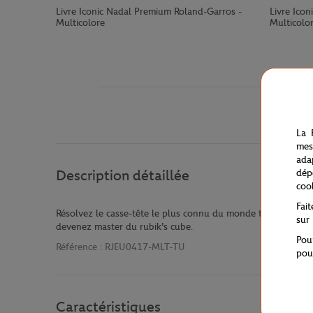
Livre Iconic Nadal Premium Roland-Garros -
Livre Icon
Multicolore
Multicolo
La 
mes
ada
dép
Description détaillée
coo
Fai
Résolvez le casse-tête le plus connu du monde tout en vous 
sur
devenez master du rubik's cube.
Pou
Référence :
RJEU0417-MLT-TU
pou
Caractéristiques