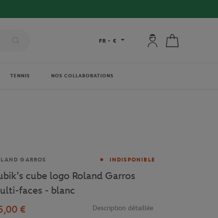
Mon compte : se co
Mon panier
FR
-
€
TENNIS
NOS COLLABORATIONS
rque
OLAND GARROS
INDISPONIBLE
ubik's cube logo Roland Garros
ulti-faces - blanc
5,00 €
Description détaillée