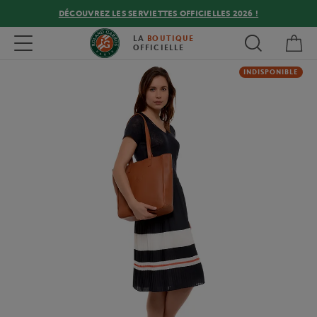
DÉCOUVREZ LES SERVIETTES OFFICIELLES 2026 !
Mon
Toggle navigation
LA
BOUTIQUE
OFFICIELLE
INDISPONIBLE