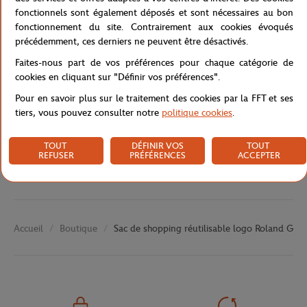
fonctionnels sont également déposés et sont nécessaires au bon
Référence :
RBGA0320-BEI-TU
fonctionnement du site. Contrairement aux cookies évoqués
précédemment, ces derniers ne peuvent être désactivés.
Faites-nous part de vos préférences pour chaque catégorie de
Caractéristiques
cookies en cliquant sur "Définir vos préférences".
Pour en savoir plus sur le traitement des cookies par la FFT et ses
tiers, vous pouvez consulter notre
politique cookies
.
Livraison et retours
TOUT
DÉFINIR VOS
TOUT
REFUSER
PRÉFÉRENCES
ACCEPTER
Boutique
Sac de shopping réutilisable logo Roland Garr
Accueil