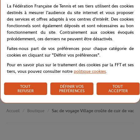
sac cabas village.
La Fédération Française de Tennis et ses tiers utilisent des cookies
Référence :
RBGA0120-MAR-TU
destinés à mesurer l'audience du site internet et vous proposer
des services et offres adaptés à vos centres d'intérêt. Des cookies
fonctionnels sont également déposés et sont nécessaires au bon
fonctionnement du site. Contrairement aux cookies évoqués
Caractéristiques
précédemment, ces derniers ne peuvent être désactivés.
Faites-nous part de vos préférences pour chaque catégorie de
cookies en cliquant sur "Définir vos préférences".
Pour en savoir plus sur le traitement des cookies par la FFT et ses
Livraison et retours
tiers, vous pouvez consulter notre
politique cookies
.
TOUT
DÉFINIR VOS
TOUT
REFUSER
PRÉFÉRENCES
ACCEPTER
Boutique
Sac de voyage Village croûte de cuir de vache
Accueil