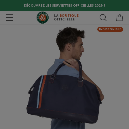
DÉCOUVREZ LES SERVIETTES OFFICIELLES 2026 !
Mon
Toggle navigation
LA
BOUTIQUE
OFFICIELLE
INDISPONIBLE