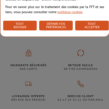
Pour en savoir plus sur le traitement des cookies par la FFT et ses
tiers, vous pouvez consulter notre
politique cookies
.
TOUT
DÉFINIR VOS
TOUT
Boutique
Femmes
Sac gymbag logo Roland-Garros - 
Accueil
REFUSER
PRÉFÉRENCES
ACCEPTER
PAIEMENTS SÉCURISÉS
RETOUR FACILE
PAR CARTE
DE VOS COMMANDES
LIVRAISON OFFERTE
SERVICE CLIENT
DÈS 80€ (EN FRANCE)
01 47 43 51 11 OU PAR MAIL