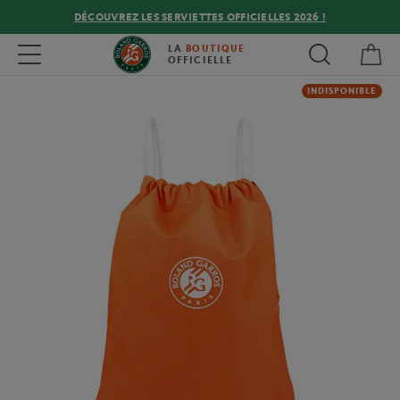
DÉCOUVREZ LES SERVIETTES OFFICIELLES 2026 !
Mon
Toggle navigation
LA
BOUTIQUE
OFFICIELLE
INDISPONIBLE