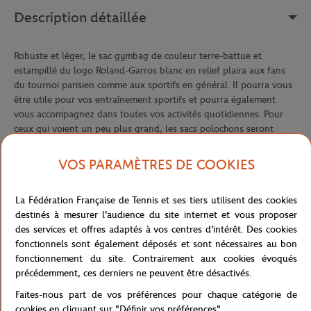
Description détaillée
Robuste et léger, le sac gymbag de couleur terre-battue et
estampillé du logo Roland-Garros blanc en relief plaira aux fans
du tournoi parisien comme aux sportifs en général. Il pourra vous
être utile pour vos entraînement sportifs et pourra également
vous accompagnez dans toutes vos activités quotidiennes. Pour
ceux qui voient un peu plus grand, les sacs polochons seront
parfaits.
VOS PARAMÈTRES DE COOKIES
Référence :
RBGU0517-TBA-TU
La Fédération Française de Tennis et ses tiers utilisent des cookies
destinés à mesurer l'audience du site internet et vous proposer
Caractéristiques
des services et offres adaptés à vos centres d'intérêt. Des cookies
fonctionnels sont également déposés et sont nécessaires au bon
fonctionnement du site. Contrairement aux cookies évoqués
précédemment, ces derniers ne peuvent être désactivés.
Livraison et retours
Faites-nous part de vos préférences pour chaque catégorie de
cookies en cliquant sur "Définir vos préférences".