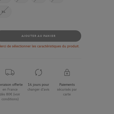
XL
AJOUTER AU PANIER
erci de sélectionner les caractéristiques du produit.
ivraison offerte
14 jours pour
Paiements
en France
changer d'avis
sécurisés par
dès 80€ (voir
carte
conditions)