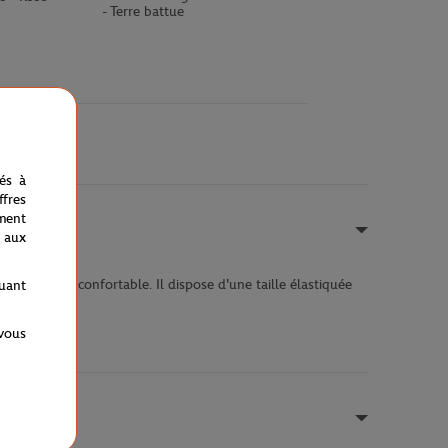
- Terre battue
nés à
fres
ment
 aux
 pratique et confortable. Il dispose d'une taille élastiquée
quant
 vous