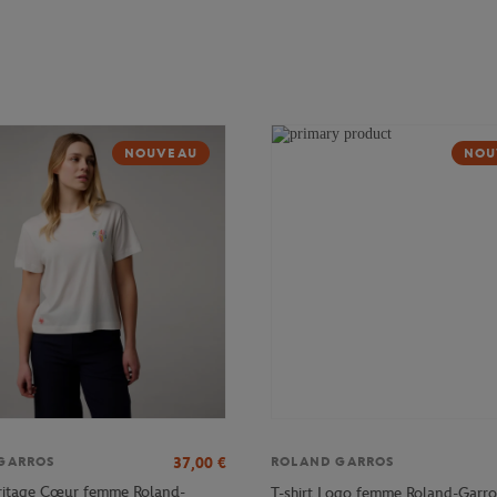
NOUVEAU
NOU
37,00
€
GARROS
ROLAND GARROS
eritage Cœur femme Roland-
T-shirt Logo femme Roland-Garro