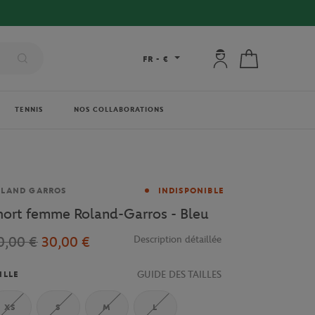
Mon compte : se co
Mon panier
FR
-
€
TENNIS
NOS COLLABORATIONS
rque
OLAND GARROS
INDISPONIBLE
hort femme Roland-Garros - Bleu
0,00 €
30,00 €
Description détaillée
GUIDE DES TAILLES
ILLE
XS
S
M
L