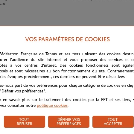
cru
VOS PARAMÈTRES DE COOKIES
Fédération Française de Tennis et ses tiers utilisent des cookies desti
urer l'audience du site internet et vous proposer des services et of
ptés à vos centres d'intérêt. Des cookies fonctionnels sont égale
osés et sont nécessaires au bon fonctionnement du site. Contrairement
kies évoqués précédemment, ces derniers ne peuvent être désactivés.
é. Equipé de trois poches, deux sur les côtés et une à l'arrière, il est très
tes-nous part de vos préférences pour chaque catégorie de cookies en cli
 "Définir vos préférences".
r en savoir plus sur le traitement des cookies par la FFT et ses tiers,
vez consulter notre
politique cookies
.
TOUT
DÉFINIR VOS
TOUT
REFUSER
PRÉFÉRENCES
ACCEPTER