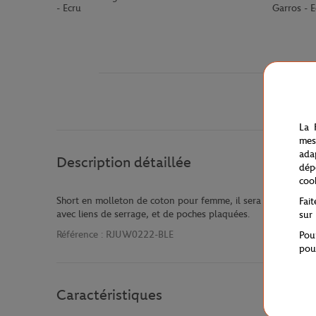
- Ecru
Garros - E
La 
mes
ada
Description détaillée
dép
coo
Short en molleton de coton pour femme, il sera idéal pour l'ét
Fai
avec liens de serrage, et de poches plaquées.
sur
Référence :
RJUW0222-BLE
Pou
pou
Caractéristiques