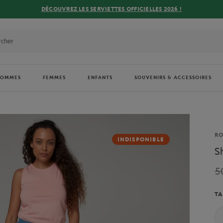
DÉCOUVREZ LES SERVIETTES OFFICIELLES 2026 !
HOMMES
FEMMES
ENFANTS
SOUVENIRS & ACCESSOIRES
Ma
R
INDISPONIBLE
S
5
TA