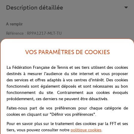
Description détaillée
A remplir
Référence :
RPPA1217-MLT-TU
VOS PARAMÈTRES DE COOKIES
Caractéristiques
La Fédération Française de Tennis et ses tiers utilisent des cookies
destinés à mesurer l'audience du site internet et vous proposer
des services et offres adaptés à vos centres d'intérêt. Des cookies
Livraison et retours
fonctionnels sont également déposés et sont nécessaires au bon
fonctionnement du site. Contrairement aux cookies évoqués
précédemment, ces derniers ne peuvent être désactivés.
Faites-nous part de vos préférences pour chaque catégorie de
cookies en cliquant sur "Définir vos préférences".
Pour en savoir plus sur le traitement des cookies par la FFT et ses
Boutique
Souvenirs & Accessoires
Stylo à bille Rola
Accueil
tiers, vous pouvez consulter notre
politique cookies
.