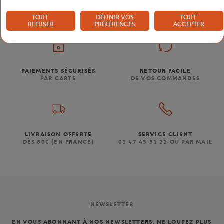
TOUT
DÉFINIR VOS
TOUT
REFUSER
PRÉFÉRENCES
ACCEPTER
PAIEMENTS SÉCURISÉS
RETOUR FACILE
PAR CARTE
DE VOS COMMANDES
LIVRAISON OFFERTE
SERVICE CLIENT
DÈS 80€ (EN FRANCE)
01 47 43 51 11 OU PAR MAIL
NEWSLETTER
EN VOUS ABONNANT À NOS NEWSLETTERS, NE LOUPEZ PLUS