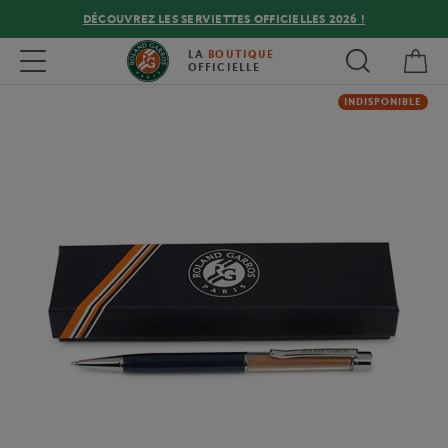
DÉCOUVREZ LES SERVIETTES OFFICIELLES 2026 !
Mon
Toggle navigation
LA
BOUTIQUE
OFFICIELLE
INDISPONIBLE