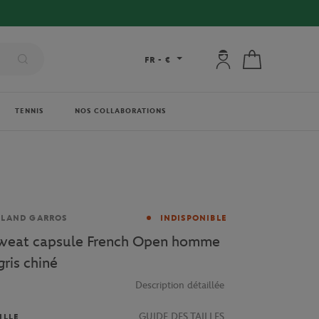
Mon compte : se co
Mon panier
FR
-
€
TENNIS
NOS COLLABORATIONS
rque
OLAND GARROS
INDISPONIBLE
weat capsule French Open homme
gris chiné
Description détaillée
GUIDE DES TAILLES
ILLE