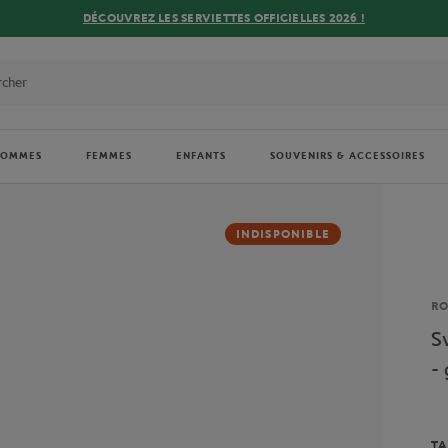
DÉCOUVREZ LES SERVIETTES OFFICIELLES 2026 !
HOMMES
FEMMES
ENFANTS
SOUVENIRS & ACCESSOIRES
INDISPONIBLE
Ma
R
S
- 
TA