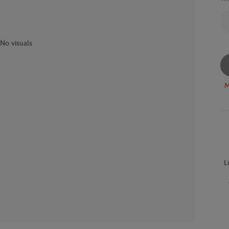
No visuals
M
L