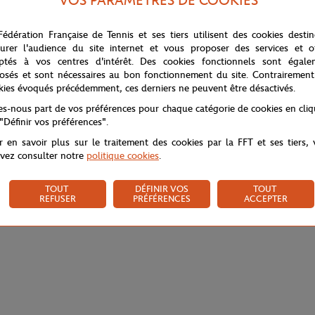
VOS PARAMÈTRES DE COOKIES
2016. La capsule "French Open" introduit un vestiaire inédit, mixte, jeune
r sur fond blanc et se décline en T-shirts, sweatshirts et casquettes avec d
Fédération Française de Tennis et ses tiers utilisent des cookies desti
urer l'audience du site internet et vous proposer des services et of
ptés à vos centres d'intérêt. Des cookies fonctionnels sont égale
osés et sont nécessaires au bon fonctionnement du site. Contrairement
kies évoqués précédemment, ces derniers ne peuvent être désactivés.
tes-nous part de vos préférences pour chaque catégorie de cookies en cli
 "Définir vos préférences".
r en savoir plus sur le traitement des cookies par la FFT et ses tiers,
vez consulter notre
politique cookies
.
TOUT
DÉFINIR VOS
TOUT
REFUSER
PRÉFÉRENCES
ACCEPTER