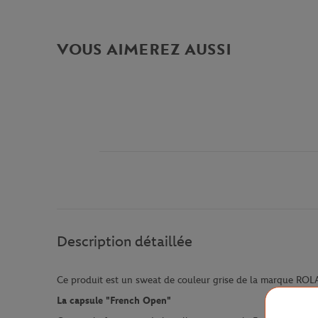
VOUS AIMEREZ AUSSI
Description détaillée
Ce produit est un sweat de couleur grise de la marque RO
La capsule "French Open"