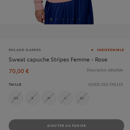
Marque
ROLAND GARROS
INDISPONIBLE
Sweat capuche Stripes Femme - Rose
70,00 €
Description détaillée
GUIDE DES TAILLES
TAILLE
XS
S
M
L
XL
AJOUTER AU PANIER