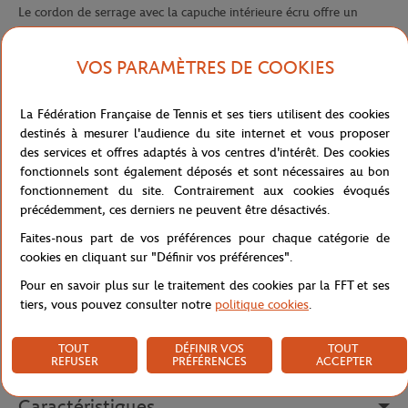
Le cordon de serrage avec la capuche intérieure écru offre un
ajustement parfait, tandis que la poche kangourou pratique
permet de ranger vos effets personnels en toute sécurité.
VOS PARAMÈTRES DE COOKIES
Sur le torse à gauche, l'écriture brodée en écru "Roland Garros
Paris" ajoute une touche de style unique. Avec sa couleur rose et
La Fédération Française de Tennis et ses tiers utilisent des cookies
ses détails en écru, ce sweat à capuche offre un look à la fois
destinés à mesurer l'audience du site internet et vous proposer
élégant et décontracté.
des services et offres adaptés à vos centres d'intérêt. Des cookies
fonctionnels sont également déposés et sont nécessaires au bon
Parfait pour les journées fraîches et les soirées décontractées, ce
fonctionnement du site. Contrairement aux cookies évoqués
sweat à capuche est un choix idéal pour tous les fans de Roland-
précédemment, ces derniers ne peuvent être désactivés.
Garros.
Faites-nous part de vos préférences pour chaque catégorie de
cookies en cliquant sur "Définir vos préférences".
Ajoutez une touche de style à votre garde-robe avec cette
collection Stripes qui se décline également en teddy, t-shirts,
Pour en savoir plus sur le traitement des cookies par la FFT et ses
débardeurs, jupes et shorts.
tiers, vous pouvez consulter notre
politique cookies
.
Référence :
RSWW0223-ROS
TOUT
DÉFINIR VOS
TOUT
REFUSER
PRÉFÉRENCES
ACCEPTER
Caractéristiques