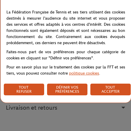
Yannick Noah au prestigieux tournoi de Roland-Garros.
La Fédération Française de Tennis et ses tiers utilisent des cookies
Les manches du t-shirt présentent une bande de terre battue blanc
destinés à mesurer l'audience du site internet et vous proposer
et marine rappelant ainsi les célèbres courts de tennis de Roland-
des services et offres adaptés à vos centres d'intérêt. Des cookies
Garros. Cela ajoute un détail original et sportif au vêtement, ce
fonctionnels sont également déposés et sont nécessaires au bon
qui en fait un choix idéal pour les jeunes fans de tennis.
fonctionnement du site. Contrairement aux cookies évoqués
La collection 1983 est également disponible en sweat capuche
précédemment, ces derniers ne peuvent être désactivés.
pour garçon.
Faites-nous part de vos préférences pour chaque catégorie de
Référence :
RTSB0623-BLA
cookies en cliquant sur "Définir vos préférences".
Pour en savoir plus sur le traitement des cookies par la FFT et ses
tiers, vous pouvez consulter notre
politique cookies
.
Caractéristiques
TOUT
DÉFINIR VOS
TOUT
REFUSER
PRÉFÉRENCES
ACCEPTER
Livraison et retours