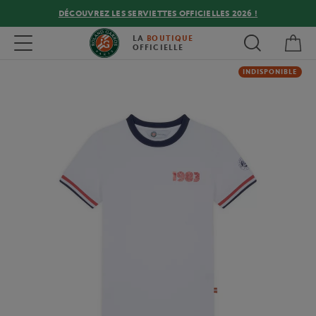
DÉCOUVREZ LES SERVIETTES OFFICIELLES 2026 !
Mon
Toggle navigation
LA
BOUTIQUE
OFFICIELLE
INDISPONIBLE