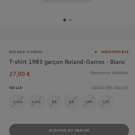
Marque
ROLAND GARROS
INDISPONIBLE
T-shirt 1983 garçon Roland-Garros - Blanc
27,00 €
Description détaillée
GUIDE DES TAILLES
TAILLE
2/3A
4/5A
6A
8A
10A
12A
AJOUTER AU PANIER