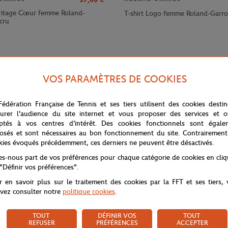
eritage Cœur femme Roland-
T-shirt Logo femme Roland-Garro
cru
VOS PARAMÈTRES DE COOKIES
Fédération Française de Tennis et ses tiers utilisent des cookies desti
urer l'audience du site internet et vous proposer des services et of
ptés à vos centres d'intérêt. Des cookies fonctionnels sont égale
osés et sont nécessaires au bon fonctionnement du site. Contrairement
kies évoqués précédemment, ces derniers ne peuvent être désactivés.
tes-nous part de vos préférences pour chaque catégorie de cookies en cli
os 2019. Le devant de ce t-shirt est simple et comprend un logo Roland-Gar
 "Définir vos préférences".
 Maria Sicilia. L'artiste contemporain signe une oeuvre abstraite à la fois t
r en savoir plus sur le traitement des cookies par la FFT et ses tiers,
vez consulter notre
politique cookies
.
TOUT
DÉFINIR VOS
TOUT
REFUSER
PRÉFÉRENCES
ACCEPTER