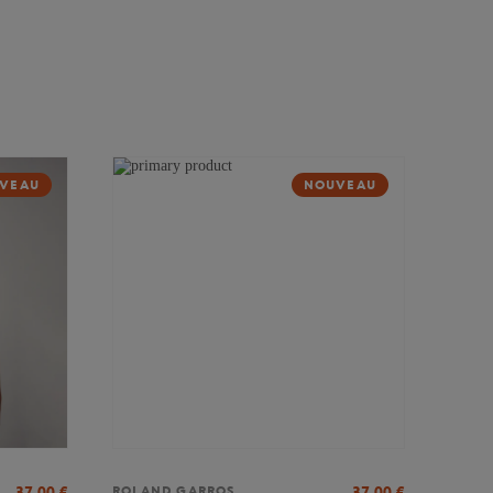
VEAU
NOUVEAU
37,00
€
37,00
€
ROLAND GARROS