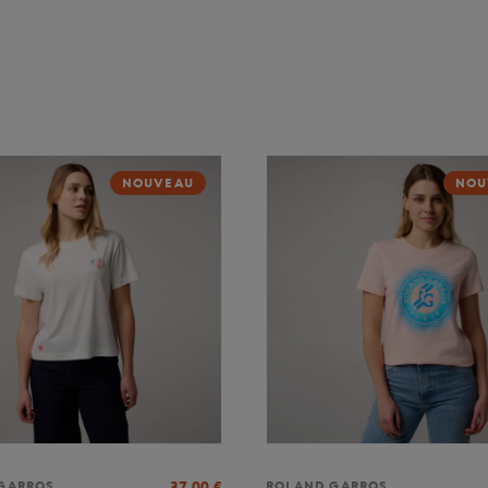
NOUVEAU
NOU
37,00
€
GARROS
ROLAND GARROS