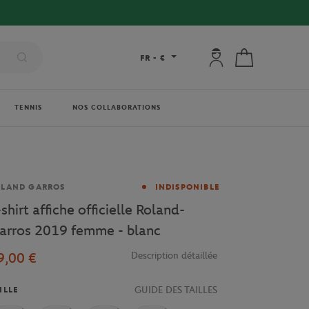
Mon compte : se co
Mon panier
FR
-
€
TENNIS
NOS COLLABORATIONS
rque
OLAND GARROS
INDISPONIBLE
shirt affiche officielle Roland-
arros 2019 femme - blanc
9,00 €
Description détaillée
GUIDE DES TAILLES
ILLE