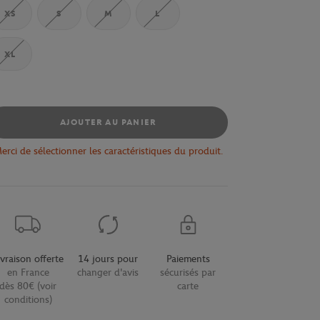
XS
S
M
L
XL
AJOUTER AU PANIER
erci de sélectionner les caractéristiques du produit.
ivraison offerte
14 jours pour
Paiements
en France
changer d'avis
sécurisés par
dès 80€ (voir
carte
conditions)