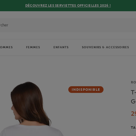
DÉCOUVREZ LES SERVIETTES OFFICIELLES 2026 !
HOMMES
FEMMES
ENFANTS
SOUVENIRS & ACCESSOIRES
Ma
R
INDISPONIBLE
T-
G
2
TA