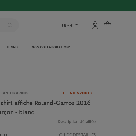
Mon compte : se co
Mon panier
FR
-
€
TENNIS
NOS COLLABORATIONS
rque
OLAND GARROS
INDISPONIBLE
-shirt affiche Roland-Garros 2016
arçon - blanc
Description détaillée
GUIDE DES TAILLES
ILLE