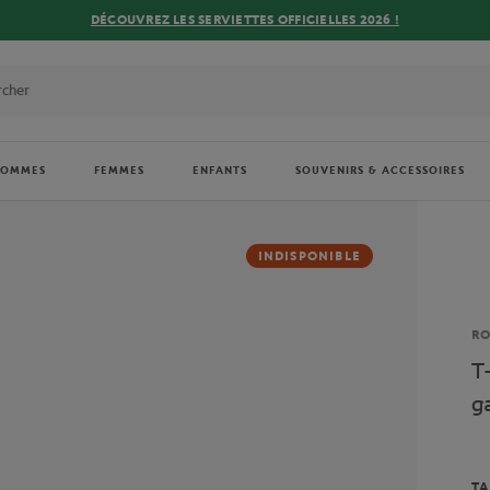
DÉCOUVREZ LES SERVIETTES OFFICIELLES 2026 !
HOMMES
FEMMES
ENFANTS
SOUVENIRS & ACCESSOIRES
INDISPONIBLE
Ma
R
T
g
TA