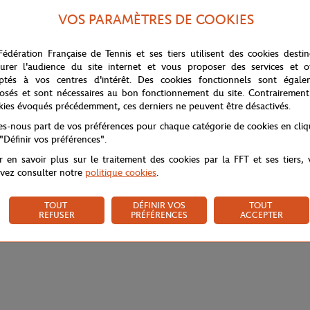
uer sur la célèbre terre battue de Roland Garros. Elle a été réalisée par 
VOS PARAMÈTRES DE COOKIES
nnis des années 1960 pour créer l'affiche 2016. D'un coup de brosse nost
et de performance. Dans les années 1960, on caressait la balle, on ne la cog
Fédération Française de Tennis et ses tiers utilisent des cookies desti
artiste. Si le geste est figé à l'instant de " l'armer" au service, avant l'
urer l'audience du site internet et vous proposer des services et of
e qu'on la connaît sur le Central certains jours préfigurant l'été.
ptés à vos centres d'intérêt. Des cookies fonctionnels sont égale
osés et sont nécessaires au bon fonctionnement du site. Contrairement
kies évoqués précédemment, ces derniers ne peuvent être désactivés.
tes-nous part de vos préférences pour chaque catégorie de cookies en cli
 "Définir vos préférences".
r en savoir plus sur le traitement des cookies par la FFT et ses tiers,
vez consulter notre
politique cookies
.
TOUT
DÉFINIR VOS
TOUT
REFUSER
PRÉFÉRENCES
ACCEPTER