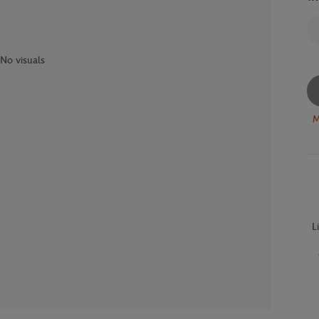
No visuals
M
L