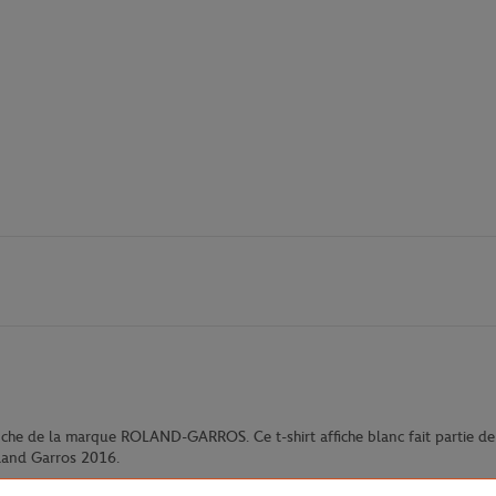
lanche de la marque ROLAND-GARROS. Ce t-shirt affiche blanc fait partie
oland Garros 2016.