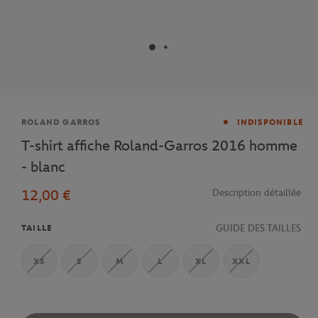
Marque
ROLAND GARROS
INDISPONIBLE
T-shirt affiche Roland-Garros 2016 homme
- blanc
12,00 €
Description détaillée
GUIDE DES TAILLES
TAILLE
XS
S
M
L
XL
XXL