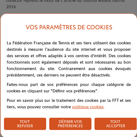
collector reprend le motif de L'affiche du tournoi Roland Garros
2016.
L'affiche du Tournoi Roland-Garros 2016
L'affiche 2016 représente un joueur de tennis en train de jouer sur
VOS PARAMÈTRES DE COOKIES
la célèbre terre battue de Roland Garros. Elle a été réalisée par
Marc Desgrandchamps. Artiste français internationalement
La Fédération Française de Tennis et ses tiers utilisent des cookies
reconnu, Marc Desgrandchamps s'est inspiré de photos de tennis
destinés à mesurer l'audience du site internet et vous proposer
des années 1960 pour créer l'affiche 2016. D'un coup de brosse
des services et offres adaptés à vos centres d'intérêt. Des cookies
nostalgique, il nous ramène à une époque oÃ Â¹ l'on parlait
fonctionnels sont également déposés et sont nécessaires au bon
volontiers de " style" et de " grâce", et non d'efficacité et de
fonctionnement du site. Contrairement aux cookies évoqués
performance. Dans les années 1960, on caressait la balle, on ne la
précédemment, ces derniers ne peuvent être désactivés.
cognait pas ! "Il s'agit d'une joueuse en train de servir et c'est
l'ombre portée qui témoigne de cette action" nous explique
Faites-nous part de vos préférences pour chaque catégorie de
l'artiste. Si le geste est figé à l'instant de " l'armer" au service,
cookies en cliquant sur "Définir vos préférences".
avant l'impulsion des jambes, le mouvement est restitué grâce à
Pour en savoir plus sur le traitement des cookies par la FFT et ses
l'ombre portée que l'artiste veut noire, méditerranéenne, telle
tiers, vous pouvez consulter notre
politique cookies
.
qu'on la connaît sur le Central certains jours préfigurant l'été.
Référence :
MTSCAFF16-BLAN
TOUT
DÉFINIR VOS
TOUT
REFUSER
PRÉFÉRENCES
ACCEPTER