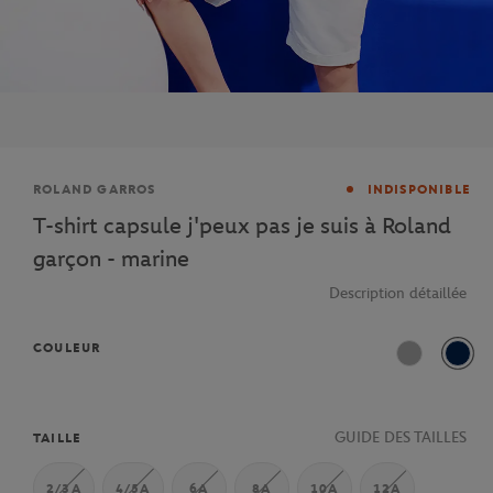
Marque
ROLAND GARROS
INDISPONIBLE
T-shirt capsule j'peux pas je suis à Roland
garçon - marine
Description détaillée
COULEUR
Gris Chine
Mari
GUIDE DES TAILLES
TAILLE
2/3A
4/5A
6A
8A
10A
12A