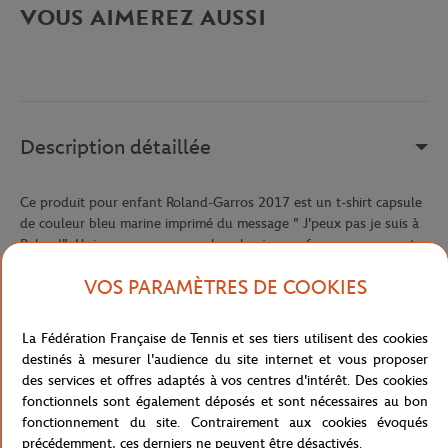
VOUS AIMEREZ AUSSI
Description détaillée
Ce produit pour enfant Roland-Garros 2017 est un t-shirt capsule
de couleur bleu marine imprimé du message " J'peux pas je suis à
Roland". Unique en son genre, les plus jeunes fans ne passeront
pas inaperçus en le portant dans les allées du stade. Pour une
VOS PARAMÈTRES DE COOKIES
famille 100% Roland-Garros, ce t-shirt capsule est aussi décliné en
tailles adultes.
La Fédération Française de Tennis et ses tiers utilisent des cookies
Référence :
RTSB0917-MAR
destinés à mesurer l'audience du site internet et vous proposer
des services et offres adaptés à vos centres d'intérêt. Des cookies
fonctionnels sont également déposés et sont nécessaires au bon
Caractéristiques
fonctionnement du site. Contrairement aux cookies évoqués
précédemment, ces derniers ne peuvent être désactivés.