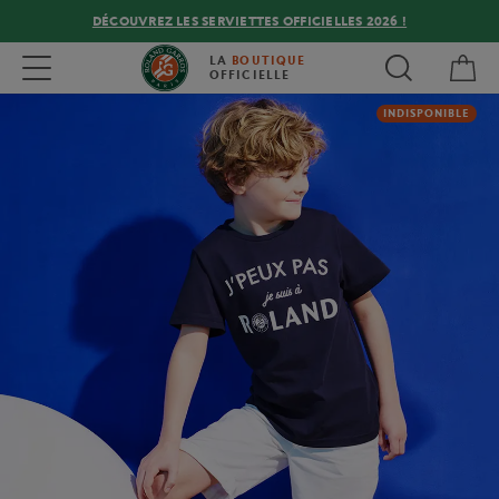
DÉCOUVREZ LES SERVIETTES OFFICIELLES 2026 !
Mon
Toggle navigation
LA
BOUTIQUE
OFFICIELLE
INDISPONIBLE