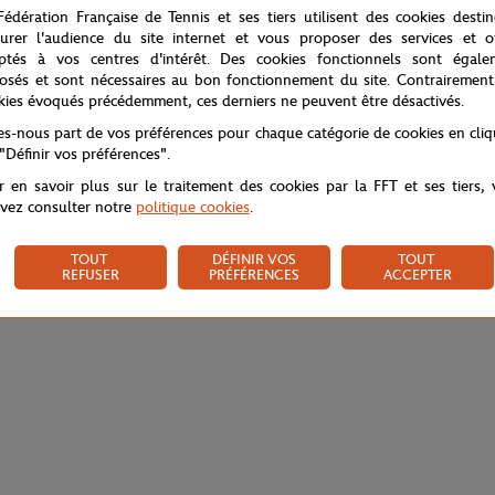
Fédération Française de Tennis et ses tiers utilisent des cookies desti
urer l'audience du site internet et vous proposer des services et of
ptés à vos centres d'intérêt. Des cookies fonctionnels sont égale
osés et sont nécessaires au bon fonctionnement du site. Contrairement
kies évoqués précédemment, ces derniers ne peuvent être désactivés.
tes-nous part de vos préférences pour chaque catégorie de cookies en cli
 "Définir vos préférences".
r en savoir plus sur le traitement des cookies par la FFT et ses tiers,
vez consulter notre
politique cookies
.
TOUT
DÉFINIR VOS
TOUT
REFUSER
PRÉFÉRENCES
ACCEPTER