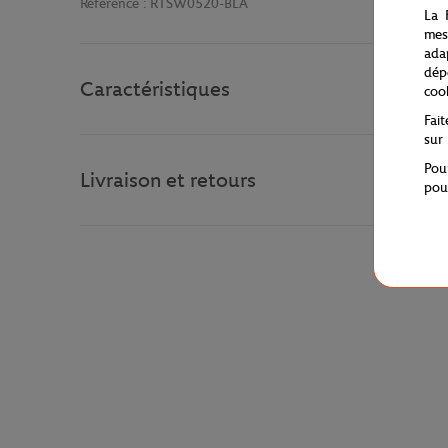
Référence :
RTSW0520-BLA
La 
mes
ada
dép
Caractéristiques
coo
Fai
sur
Pou
Livraison et retours
pou