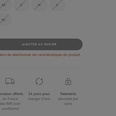
XS
S
M
L
XL
AJOUTER AU PANIER
erci de sélectionner les caractéristiques du produit.
ivraison offerte
14 jours pour
Paiements
en France
changer d'avis
sécurisés par
dès 80€ (voir
carte
conditions)