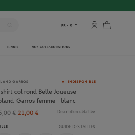
Mon compte : se co
Mon panier
FR
-
€
TENNIS
NOS COLLABORATIONS
rque
OLAND GARROS
INDISPONIBLE
-shirt col rond Belle Joueuse
oland-Garros femme - blanc
5,00 €
21,00 €
Description détaillée
GUIDE DES TAILLES
ILLE