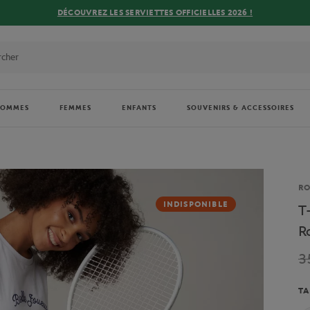
DÉCOUVREZ LES SERVIETTES OFFICIELLES 2026 !
HOMMES
FEMMES
ENFANTS
SOUVENIRS & ACCESSOIRES
Ma
R
INDISPONIBLE
T
R
3
TA