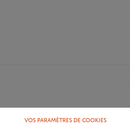
de la collection printemps-été 2020 de la marque Roland-Garros. Que ce soi
VOS PARAMÈTRES DE COOKIES
shirt est décliné en sweat.