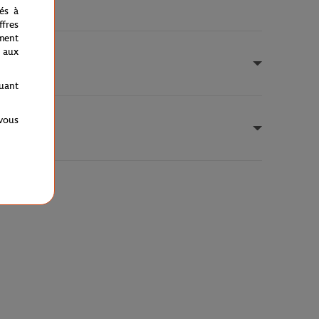
nés à
fres
ment
 aux
quant
 vous