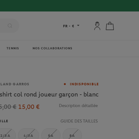
Mon compte : se co
Mon panier
FR
-
€
TENNIS
NOS COLLABORATIONS
rque
OLAND GARROS
INDISPONIBLE
 shirt col rond joueur garçon - blanc
5,00 €
15,00 €
Description détaillée
GUIDE DES TAILLES
ILLE
2/3A
4/5A
6A
8A