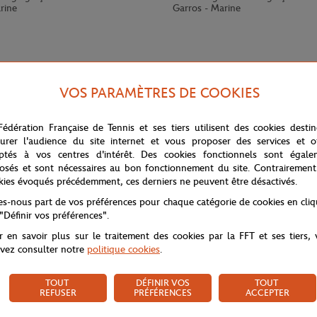
rine
Garros - Marine
VOS PARAMÈTRES DE COOKIES
Fédération Française de Tennis et ses tiers utilisent des cookies desti
urer l'audience du site internet et vous proposer des services et of
ptés à vos centres d'intérêt. Des cookies fonctionnels sont égale
osés et sont nécessaires au bon fonctionnement du site. Contrairement
kies évoqués précédemment, ces derniers ne peuvent être désactivés.
 graphique représentant la silhouette d'un joueur. Ce produit est millésim
tes-nous part de vos préférences pour chaque catégorie de cookies en cli
nis.
 "Définir vos préférences".
r en savoir plus sur le traitement des cookies par la FFT et ses tiers,
vez consulter notre
politique cookies
.
TOUT
DÉFINIR VOS
TOUT
REFUSER
PRÉFÉRENCES
ACCEPTER