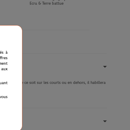
Ecru & Terre battue
nés à
fres
ment
 aux
é 2020. Que ce soit sur les courts ou en dehors, il habillera
quant
 vous