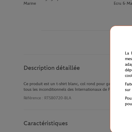
Marine
Ecru & Ma
La 
mes
ada
Description détaillée
dép
coo
Ce produit est un t-shirt blanc, col rond pour garçon avec un
Fai
tous les inconditionnels des Internationaux de France de Ten
sur
Référence :
RTSB0720-BLA
Pou
pou
Caractéristiques