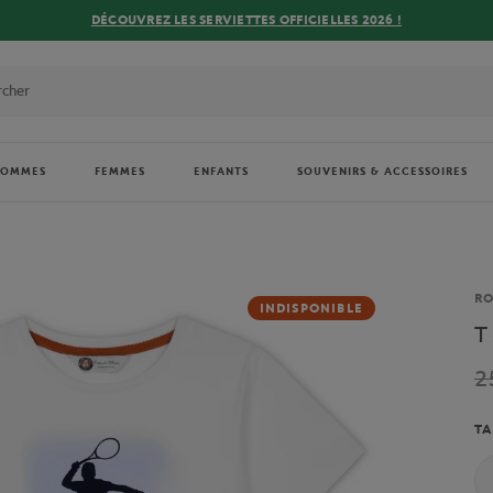
DÉCOUVREZ LES SERVIETTES OFFICIELLES 2026 !
HOMMES
FEMMES
ENFANTS
SOUVENIRS & ACCESSOIRES
Ma
R
INDISPONIBLE
T
2
TA