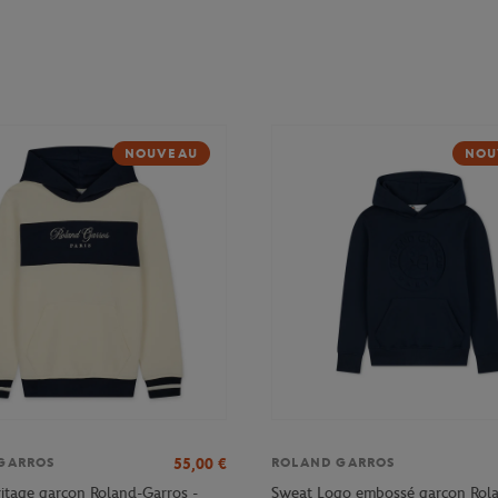
NOUVEAU
NOU
55,00
€
GARROS
ROLAND GARROS
itage garçon Roland-Garros -
Sweat Logo embossé garçon Rol