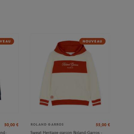
VEAU
NOUVEAU
50,00
€
55,00
€
ROLAND GARROS
and-
Sweat Heritage garçon Roland-Garros -