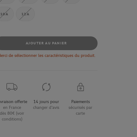
10A
12A
AJOUTER AU PANIER
erci de sélectionner les caractéristiques du produit.
ivraison offerte
14 jours pour
Paiements
en France
changer d'avis
sécurisés par
dès 80€ (voir
carte
conditions)