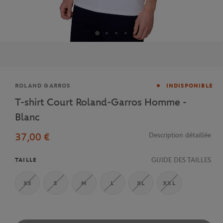
Marque
ROLAND GARROS
INDISPONIBLE
T-shirt Court Roland-Garros Homme -
Blanc
37,00 €
Description détaillée
GUIDE DES TAILLES
TAILLE
XS
S
M
L
XL
XXL