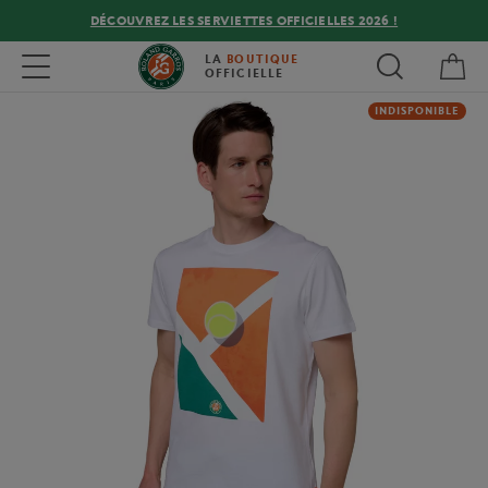
DÉCOUVREZ LES SERVIETTES OFFICIELLES 2026 !
Mon
Toggle navigation
LA
BOUTIQUE
OFFICIELLE
INDISPONIBLE