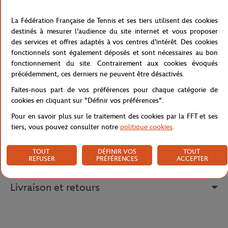
le célèbre tournoi de tennis français.
La Fédération Française de Tennis et ses tiers utilisent des cookies
Le devant du t-shirt est orné d'un imprimé représentant un court
destinés à mesurer l'audience du site internet et vous proposer
de tennis avec sa balle, ce qui lui confère un style élégant et
des services et offres adaptés à vos centres d'intérêt. Des cookies
sportif. En bas du visuel se trouve un petit logo centré Roland
fonctionnels sont également déposés et sont nécessaires au bon
Garros, ajoutant ainsi une touche d'authenticité et de
fonctionnement du site. Contrairement aux cookies évoqués
reconnaissance au vêtement.
précédemment, ces derniers ne peuvent être désactivés.
Faites-nous part de vos préférences pour chaque catégorie de
Référence :
RTSM0523-BLA
cookies en cliquant sur "Définir vos préférences".
Pour en savoir plus sur le traitement des cookies par la FFT et ses
tiers, vous pouvez consulter notre
politique cookies
.
Caractéristiques
TOUT
DÉFINIR VOS
TOUT
REFUSER
PRÉFÉRENCES
ACCEPTER
Livraison et retours