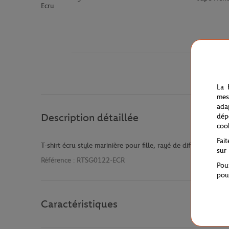
Ecru
La 
mes
ada
Description détaillée
dép
coo
Fai
T-shirt écru style marinière pour fille, rayé de différentes c
sur
Référence :
RTSG0122-ECR
Pou
pou
Caractéristiques