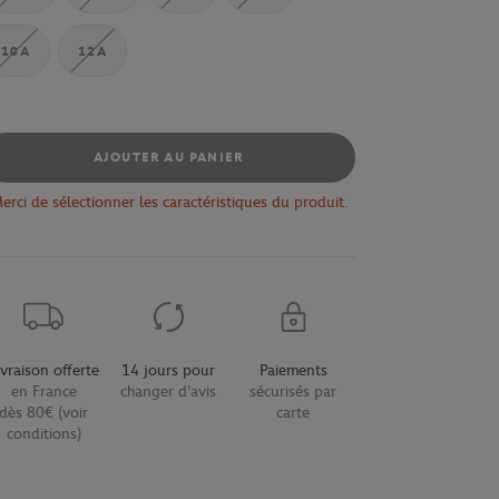
10A
12A
AJOUTER AU PANIER
erci de sélectionner les caractéristiques du produit.
ivraison offerte
14 jours pour
Paiements
en France
changer d'avis
sécurisés par
dès 80€ (voir
carte
conditions)