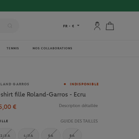
Mon compte : se co
Mon panier
FR
-
€
TENNIS
NOS COLLABORATIONS
rque
OLAND GARROS
INDISPONIBLE
-shirt fille Roland-Garros - Ecru
5,00 €
Description détaillée
GUIDE DES TAILLES
ILLE
2/3A
4/5A
6A
8A