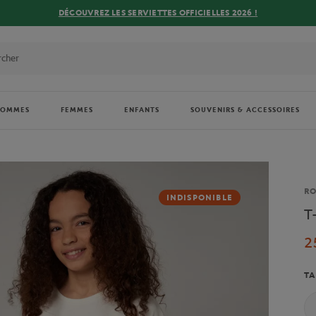
DÉCOUVREZ LES SERVIETTES OFFICIELLES 2026 !
HOMMES
FEMMES
ENFANTS
SOUVENIRS & ACCESSOIRES
Ma
R
INDISPONIBLE
T
2
TA