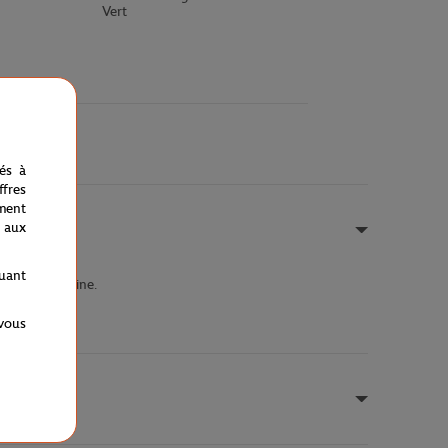
Vert
nés à
fres
ment
 aux
quant
 sur la poitrine.
 vous