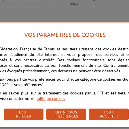
Ecru
VOS PARAMÈTRES DE COOKIES
Fédération Française de Tennis et ses tiers utilisent des cookies desti
urer l'audience du site internet et vous proposer des services et of
ptés à vos centres d'intérêt. Des cookies fonctionnels sont égale
osés et sont nécessaires au bon fonctionnement du site. Contrairement
kies évoqués précédemment, ces derniers ne peuvent être désactivés.
tes-nous part de vos préférences pour chaque catégorie de cookies en cli
ouleurs, issu de la collection Roland-Garros. Il arbore un logo Roland-Garros
 "Définir vos préférences".
r en savoir plus sur le traitement des cookies par la FFT et ses tiers,
vez consulter notre
politique cookies
.
TOUT
DÉFINIR VOS
TOUT
REFUSER
PRÉFÉRENCES
ACCEPTER