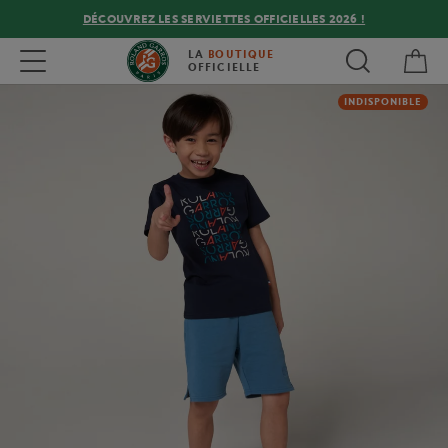
DÉCOUVREZ LES SERVIETTES OFFICIELLES 2026 !
Mon
Toggle navigation
LA
BOUTIQUE
OFFICIELLE
INDISPONIBLE