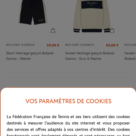
ROLAND GARROS
ROLAND GARROS
ROLAN
35,00
€
55,00
€
Short Heritage garçon Roland-
Sweat Heritage garçon Roland-
Sweat 
Garros - Marine
Garros - Ecru & Marine
Roland
Description détaillée
VOS PARAMÈTRES DE COOKIES
T-shirt marine de la collection Roland-Garros, un classique à
ajouter à votre collection. Il arbore un lettrage Roland-Garros bleu
La Fédération Française de Tennis et ses tiers utilisent des cookies
et orange sur la poitrine, col rond, et manches courtes.
destinés à mesurer l'audience du site internet et vous proposer
des services et offres adaptés à vos centres d'intérêt. Des cookies
Référence :
RTSB0222-MAR
fonctionnels sont également déposés et sont nécessaires au bon