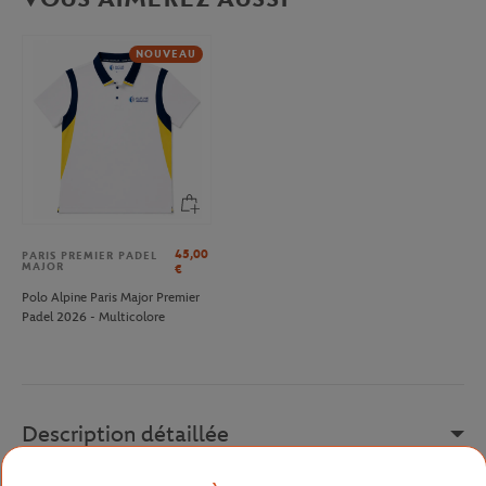
NOUVEAU
45,00
PARIS PREMIER PADEL
MAJOR
€
Polo Alpine Paris Major Premier
Padel 2026 - Multicolore
Description détaillée