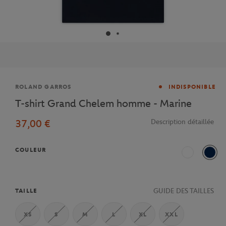
Marque
ROLAND GARROS
INDISPONIBLE
T-shirt Grand Chelem homme - Marine
37,00 €
Description détaillée
COULEUR
Blanc
Mari
GUIDE DES TAILLES
TAILLE
XS
S
M
L
XL
XXL