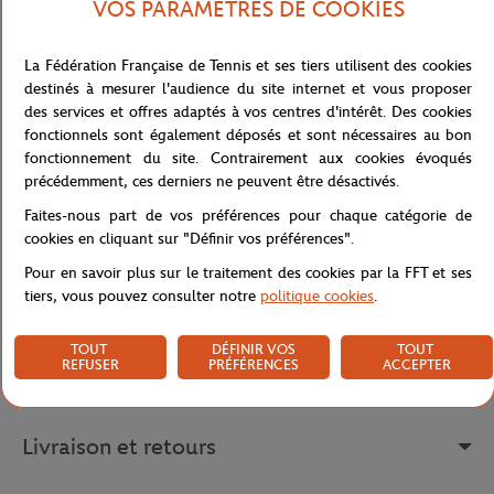
VOS PARAMÈTRES DE COOKIES
Ce t-shirt marine Grand Chelem Towns est le haut parfait pour
tous les fans de tennis ! La face avant est ornée d'un magnifique
imprimé représentant les quatre tournois majeurs du Grand
La Fédération Française de Tennis et ses tiers utilisent des cookies
Chelem : l'Open d'Australie, Roland Garros, Wimbledon et l'US
destinés à mesurer l'audience du site internet et vous proposer
Open. Chaque tournoi est représenté par un élément graphique
des services et offres adaptés à vos centres d'intérêt. Des cookies
unique qui rappelle son histoire et sa tradition. Le tout est mis en
fonctionnels sont également déposés et sont nécessaires au bon
valeur par un fond coloré qui donne à ce t-shirt une apparence
fonctionnement du site. Contrairement aux cookies évoqués
unique et éclatante.
précédemment, ces derniers ne peuvent être désactivés.
Faites-nous part de vos préférences pour chaque catégorie de
cookies en cliquant sur "Définir vos préférences".
Référence :
RTSM1023-MAR
Pour en savoir plus sur le traitement des cookies par la FFT et ses
tiers, vous pouvez consulter notre
politique cookies
.
Caractéristiques
TOUT
DÉFINIR VOS
TOUT
REFUSER
PRÉFÉRENCES
ACCEPTER
Livraison et retours