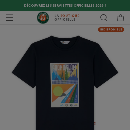
DÉCOUVREZ LES SERVIETTES OFFICIELLES 2026 !
Mon
Toggle navigation
LA
BOUTIQUE
OFFICIELLE
INDISPONIBLE