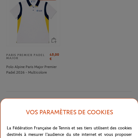
45,00
PARIS PREMIER PADEL
MAJOR
€
Polo Alpine Paris Major Premier
Padel 2026 - Multicolore
Description détaillée
VOS PARAMÈTRES DE COOKIES
Arborez l'affiche du tournoi Roland-Garros 2022 sur ce t-shirt.
La Fédération Française de Tennis et ses tiers utilisent des cookies
Réalisée par l'artiste Louise Sartor, l'affiche rend hommage aux
destinés à mesurer l'audience du site internet et vous proposer
ramasseurs de balles du tournoi. Facile à assortir, le t-shirt