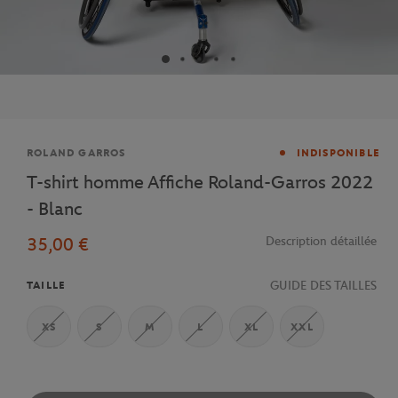
Marque
ROLAND GARROS
INDISPONIBLE
T-shirt homme Affiche Roland-Garros 2022
- Blanc
35,00 €
Description détaillée
GUIDE DES TAILLES
TAILLE
XS
S
M
L
XL
XXL