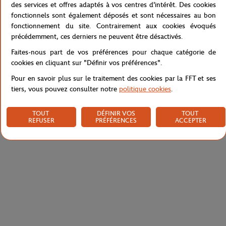
des services et offres adaptés à vos centres d'intérêt. Des cookies
présente une coupe droite et des manches courtes.
fonctionnels sont également déposés et sont nécessaires au bon
Référence :
RTSM0822-BLA
fonctionnement du site. Contrairement aux cookies évoqués
précédemment, ces derniers ne peuvent être désactivés.
Faites-nous part de vos préférences pour chaque catégorie de
cookies en cliquant sur "Définir vos préférences".
Caractéristiques
Pour en savoir plus sur le traitement des cookies par la FFT et ses
tiers, vous pouvez consulter notre
politique cookies
.
Livraison et retours
TOUT
DÉFINIR VOS
TOUT
REFUSER
PRÉFÉRENCES
ACCEPTER